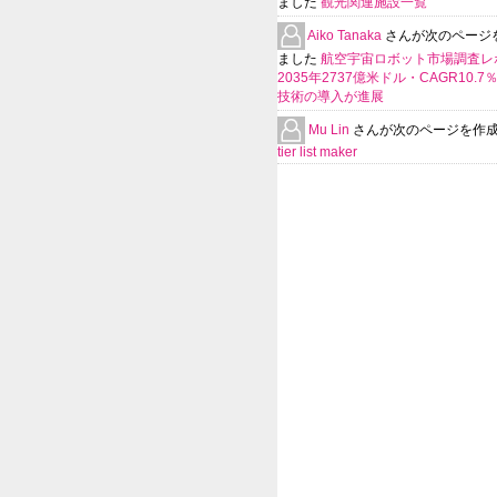
ました
観光関連施設一覧
Aiko Tanaka
さんが次のページ
ました
航空宇宙ロボット市場調査レ
2035年2737億米ドル・CAGR10.
技術の導入が進展
Mu Lin
さんが次のページを作
tier list maker