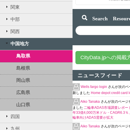
関東
Search Resourc
中部
関西
中国地方
鳥取県
CityData.jpへの掲
島根県
ニュースフィード
岡山県
Wells fargo login
さんが次のペ
広島県
新しました
Home depot credit card l
Aiko Tanaka
さんが次のページ
山口県
ました
二輪車ADAS市場調査レポート
年33億4,000万米ドル・CAGR6.3
四国
輪車向けADAS需要が拡大
Aiko Tanaka
さんが次のページ
九州