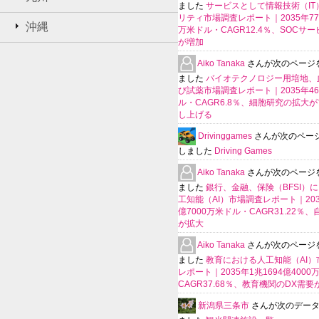
ました
サービスとして情報技術（IT
リティ市場調査レポート｜2035年770
沖縄
万米ドル・CAGR12.4％、SOCサ
が増加
Aiko Tanaka
さんが次のページ
ました
バイオテクノロジー用培地、
び試薬市場調査レポート｜2035年4
ル・CAGR6.8％、細胞研究の拡大
し上げる
Drivinggames
さんが次のペー
しました
Driving Games
Aiko Tanaka
さんが次のページ
ました
銀行、金融、保険（BFSI）
工知能（AI）市場調査レポート｜2035
億7000万米ドル・CAGR31.22％
が拡大
Aiko Tanaka
さんが次のページ
ました
教育における人工知能（AI）
レポート｜2035年1兆1694億400
CAGR37.68％、教育機関のDX需要
新潟県三条市
さんが次のデー