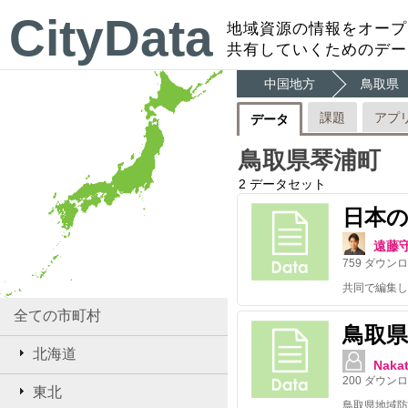
CityData
地域資源の情報をオープ
共有していくためのデー
中国地方
鳥取県
課題
アプ
データ
鳥取県琴浦町
2
データセット
日本
遠藤
759
ダウンロ
共同で編集し
全ての市町村
鳥取県
北海道
Nakat
200
ダウンロ
東北