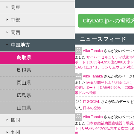
関東
中部
CityData.jpへの掲
関西
ニュースフィード
中国地方
Aiko Tanaka
さんが次のページ
鳥取県
ました
サイバーセキュリティ技術市
ポート｜2035年4,956億2,000万米
CAGR11.37％、ランサムウェア対
島根県
Aiko Tanaka
さんが次のページ
岡山県
ました
医薬品開発および創薬における
調査レポート｜CAGR9.90％・2035年
米ドルへ飛躍
広島県
IT-SOCIAL
さんが次のデータを
山口県
した
日本の空港
Aiko Tanaka
さんが次のページ
四国
ました
日本移動補助医療機器市場調
ト｜CAGR8.44%で拡大する次世代
九州
場