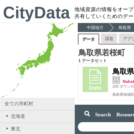
CityData
地域資源の情報をオープ
共有していくためのデー
中国地方
鳥取県
課題
アプ
データ
鳥取県若桜町
1
データセット
鳥取県
Nakat
200
ダウンロ
全ての市町村
Search Resourc
北海道
東北