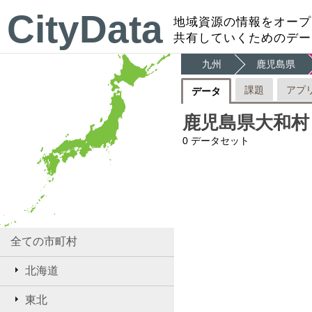
CityData
地域資源の情報をオープ
共有していくためのデー
九州
鹿児島県
課題
アプ
データ
鹿児島県大和村
0
データセット
全ての市町村
北海道
東北