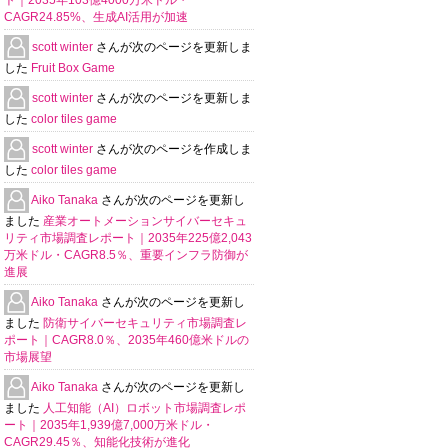
ト｜2035年103億4000万米ドル・
CAGR24.85%、生成AI活用が加速
scott winter
さんが次のページを更新しま
した
Fruit Box Game
scott winter
さんが次のページを更新しま
した
color tiles game
scott winter
さんが次のページを作成しま
した
color tiles game
Aiko Tanaka
さんが次のページを更新し
ました
産業オートメーションサイバーセキュ
リティ市場調査レポート｜2035年225億2,043
万米ドル・CAGR8.5％、重要インフラ防御が
進展
Aiko Tanaka
さんが次のページを更新し
ました
防衛サイバーセキュリティ市場調査レ
ポート｜CAGR8.0％、2035年460億米ドルの
市場展望
Aiko Tanaka
さんが次のページを更新し
ました
人工知能（AI）ロボット市場調査レポ
ート｜2035年1,939億7,000万米ドル・
CAGR29.45％、知能化技術が進化