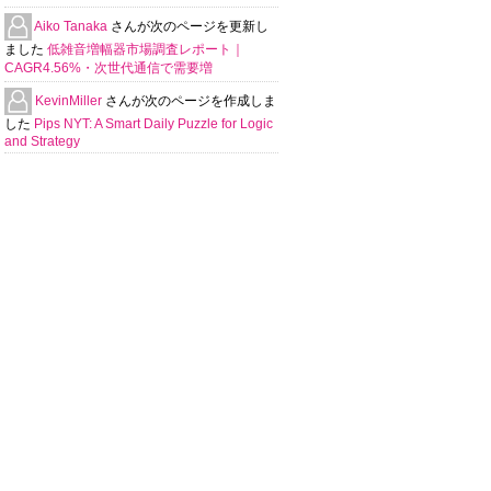
Aiko Tanaka
さんが次のページを更新し
ました
低雑音増幅器市場調査レポート｜
CAGR4.56%・次世代通信で需要増
KevinMiller
さんが次のページを作成しま
した
Pips NYT: A Smart Daily Puzzle for Logic
and Strategy