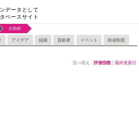
ンデータとして
タベースサイト
大和村
リ
アイデア
組織
貢献者
イベント
助成制度
並べ替え :
評価指数
|
最終更新日