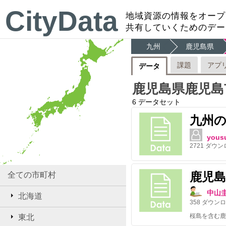
CityData
地域資源の情報をオープ
共有していくためのデー
九州
鹿児島県
課題
アプ
データ
鹿児島県鹿児島
6
データセット
九州
yous
2721
ダウン
鹿児島
全ての市町村
中山
北海道
358
ダウンロ
桜島を含む鹿
東北