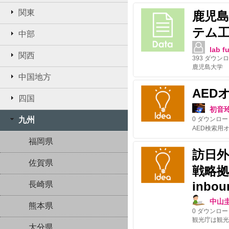
関東
鹿児
テム
中部
lab f
関西
393
ダウンロ
鹿児島大学 
中国地方
AED
四国
初音
九州
0
ダウンロー
福岡県
訪日
佐賀県
戦略拠点/
inbou
長崎県
中山
熊本県
0
ダウンロー
大分県