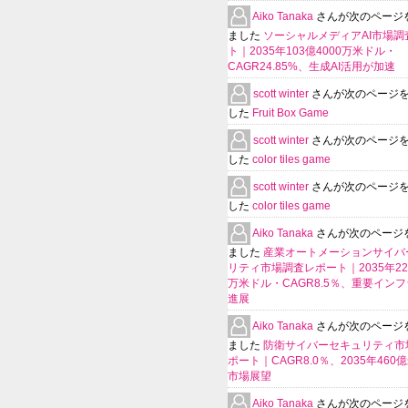
Aiko Tanaka
さんが次のページ
ました
ソーシャルメディアAI市場調
ト｜2035年103億4000万米ドル・
CAGR24.85%、生成AI活用が加速
scott winter
さんが次のページ
した
Fruit Box Game
scott winter
さんが次のページ
した
color tiles game
scott winter
さんが次のページ
した
color tiles game
Aiko Tanaka
さんが次のページ
ました
産業オートメーションサイバ
リティ市場調査レポート｜2035年225
万米ドル・CAGR8.5％、重要イン
進展
Aiko Tanaka
さんが次のページ
ました
防衛サイバーセキュリティ市
ポート｜CAGR8.0％、2035年460
市場展望
Aiko Tanaka
さんが次のページ