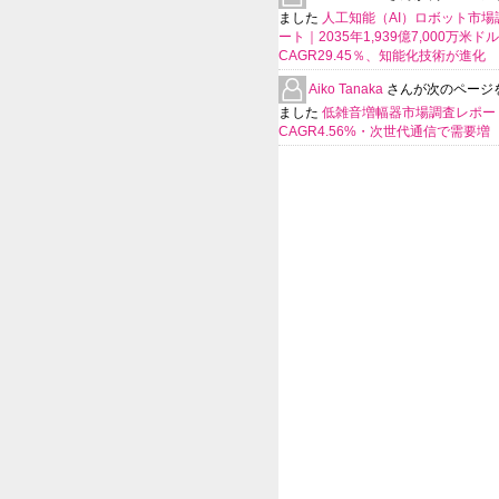
ました
人工知能（AI）ロボット市場
ート｜2035年1,939億7,000万米ド
CAGR29.45％、知能化技術が進化
Aiko Tanaka
さんが次のページ
ました
低雑音増幅器市場調査レポー
CAGR4.56%・次世代通信で需要増