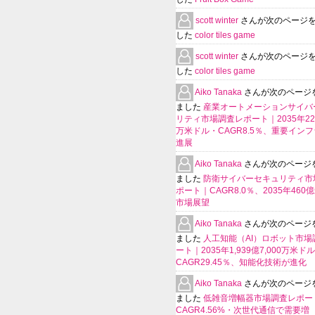
scott winter
さんが次のページ
した
color tiles game
scott winter
さんが次のページ
した
color tiles game
Aiko Tanaka
さんが次のページ
ました
産業オートメーションサイバ
リティ市場調査レポート｜2035年225
万米ドル・CAGR8.5％、重要イン
進展
Aiko Tanaka
さんが次のページ
ました
防衛サイバーセキュリティ市
ポート｜CAGR8.0％、2035年460
市場展望
Aiko Tanaka
さんが次のページ
ました
人工知能（AI）ロボット市場
ート｜2035年1,939億7,000万米ド
CAGR29.45％、知能化技術が進化
Aiko Tanaka
さんが次のページ
ました
低雑音増幅器市場調査レポー
CAGR4.56%・次世代通信で需要増