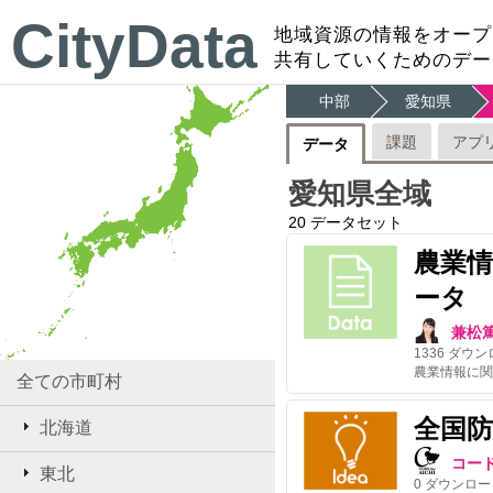
CityData
地域資源の情報をオープ
共有していくためのデー
中部
愛知県
課題
アプ
データ
愛知県全域
20
データセット
農業
ータ
兼松
1336
ダウン
全ての市町村
全国
北海道
コー
東北
0
ダウンロー