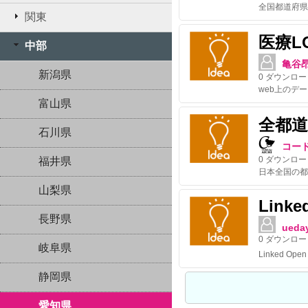
関東
医療L
中部
亀谷
新潟県
0
ダウンロー
web上のデー
富山県
全都
石川県
コー
0
ダウンロー
福井県
山梨県
Linke
長野県
ueda
0
ダウンロー
岐阜県
静岡県
愛知県