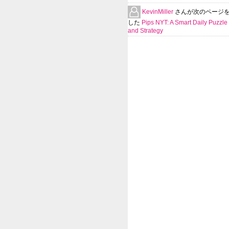
KevinMiller
さんが次のページ
した
Pips NYT: A Smart Daily Puzzle 
and Strategy