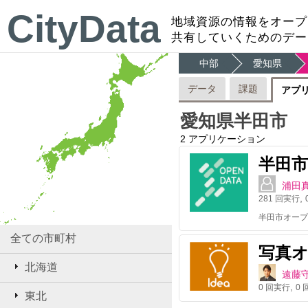
CityData
地域資源の情報をオープ
共有していくためのデー
中部
愛知県
データ
課題
アプ
愛知県半田市
2
アプリケーション
半田市
浦田
,
281
回実行
半田市オープ
全ての市町村
写真
北海道
遠藤
,
0
回実行
0
回
東北