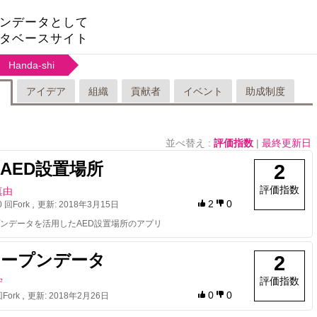
ンデータとして
タベースサイト
Handa-shi
アイデア
組織
貢献者
イベント
助成制度
リ
並べ替え :
評価指数
|
最終更新日
AED設置場所
2
評価指数
真由
,
2
0
0
回Fork
更新:
2018年3月15日
ンデータを活用したAED設置場所のアプリ
オープンデータ
2
評価指数
守
,
0
0
Fork
更新:
2018年2月26日