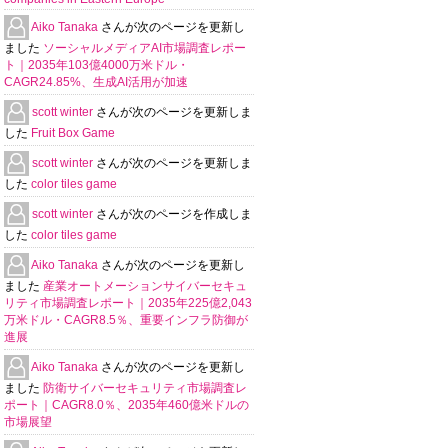
Aiko Tanaka
さんが次のページを更新し
ました
ソーシャルメディアAI市場調査レポー
ト｜2035年103億4000万米ドル・
CAGR24.85%、生成AI活用が加速
scott winter
さんが次のページを更新しま
した
Fruit Box Game
scott winter
さんが次のページを更新しま
した
color tiles game
scott winter
さんが次のページを作成しま
した
color tiles game
Aiko Tanaka
さんが次のページを更新し
ました
産業オートメーションサイバーセキュ
リティ市場調査レポート｜2035年225億2,043
万米ドル・CAGR8.5％、重要インフラ防御が
進展
Aiko Tanaka
さんが次のページを更新し
ました
防衛サイバーセキュリティ市場調査レ
ポート｜CAGR8.0％、2035年460億米ドルの
市場展望