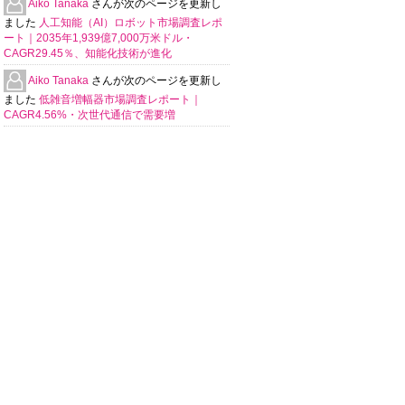
Aiko Tanaka
さんが次のページを更新し
ました
人工知能（AI）ロボット市場調査レポ
ート｜2035年1,939億7,000万米ドル・
CAGR29.45％、知能化技術が進化
Aiko Tanaka
さんが次のページを更新し
ました
低雑音増幅器市場調査レポート｜
CAGR4.56%・次世代通信で需要増