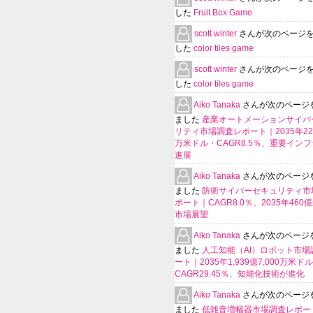
した
Fruit Box Game
scott winter
さんが次のページ
した
color tiles game
scott winter
さんが次のページ
した
color tiles game
Aiko Tanaka
さんが次のページ
ました
産業オートメーションサイバ
リティ市場調査レポート｜2035年225
万米ドル・CAGR8.5％、重要イン
進展
Aiko Tanaka
さんが次のページ
ました
防衛サイバーセキュリティ市
ポート｜CAGR8.0％、2035年460
市場展望
Aiko Tanaka
さんが次のページ
ました
人工知能（AI）ロボット市場
ート｜2035年1,939億7,000万米ド
CAGR29.45％、知能化技術が進化
Aiko Tanaka
さんが次のページ
ました
低雑音増幅器市場調査レポー