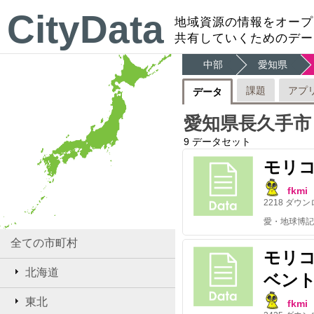
CityData
地域資源の情報をオープ
共有していくためのデー
中部
愛知県
課題
アプ
データ
愛知県長久手市
9
データセット
モリ
fkmi
2218
ダウン
全ての市町村
モリコ
北海道
ベン
東北
fkmi