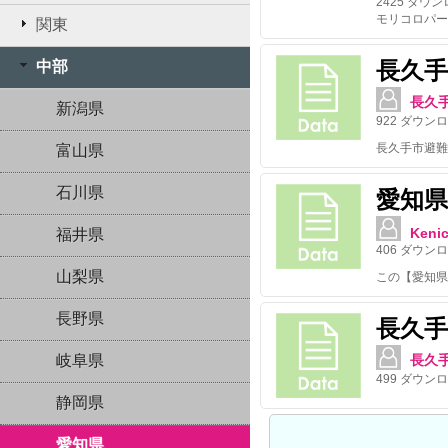
2425
ダウン
モリコロパー
関東
長久手
中部
長久
新潟県
922
ダウンロ
長久手市避難
富山県
石川県
愛知県
Kenic
福井県
406
ダウンロ
山梨県
長野県
長久
岐阜県
長久
499
ダウンロ
静岡県
愛知県