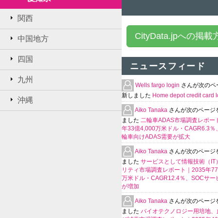
関西
CityData.jpへの掲
中国地方
四国
ニュースフィード
九州
Wells fargo login
さんが次のペ
新しました
Home depot credit card l
沖縄
Aiko Tanaka
さんが次のページ
ました
二輪車ADAS市場調査レポート
年33億4,000万米ドル・CAGR6.3
輪車向けADAS需要が拡大
Aiko Tanaka
さんが次のページ
ました
サービスとして情報技術（IT
リティ市場調査レポート｜2035年770
万米ドル・CAGR12.4％、SOCサ
が増加
Aiko Tanaka
さんが次のページ
ました
バイオテクノロジー用培地、