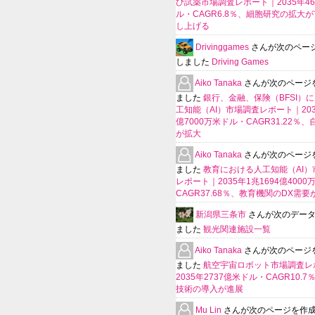
び試薬市場調査レポート｜2035年4
ル・CAGR6.8％、細胞研究の拡大
し上げる
Drivinggames
さんが次のペー
しました
Driving Games
Aiko Tanaka
さんが次のページ
ました
銀行、金融、保険（BFSI）
工知能（AI）市場調査レポート｜2035
億7000万米ドル・CAGR31.22％
が拡大
Aiko Tanaka
さんが次のページ
ました
教育における人工知能（AI）
レポート｜2035年1兆1694億400
CAGR37.68％、教育機関のDX需要
新潟県三条市
さんが次のデー
ました
観光関連施設一覧
Aiko Tanaka
さんが次のページ
ました
航空宇宙ロボット市場調査レ
2035年2737億米ドル・CAGR10.
技術の導入が進展
Mu Lin
さんが次のページを作