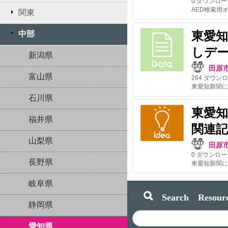
0
ダウンロー
AED検索用
関東
東愛知
中部
しデ
新潟県
田原
富山県
264
ダウンロ
石川県
東愛
福井県
関連
山梨県
田原
0
ダウンロー
長野県
岐阜県
Search Resourc
静岡県
愛知県