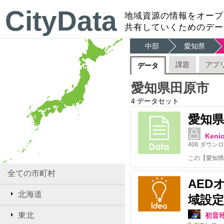
CityData
地域資源の情報をオープ
共有していくためのデー
中部
愛知県
課題
アプ
データ
愛知県田原市
4
データセット
愛知県
Kenic
406
ダウンロ
全ての市町村
AED
北海道
域設定
東北
初音