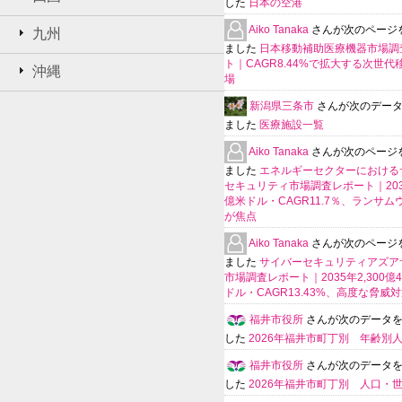
した
日本の空港
Aiko Tanaka
さんが次のページ
九州
ました
日本移動補助医療機器市場調
ト｜CAGR8.44%で拡大する次世代
沖縄
場
新潟県三条市
さんが次のデー
ました
医療施設一覧
Aiko Tanaka
さんが次のページ
ました
エネルギーセクターにおける
セキュリティ市場調査レポート｜203
億米ドル・CAGR11.7％、ランサム
が焦点
Aiko Tanaka
さんが次のページ
ました
サイバーセキュリティアズア
市場調査レポート｜2035年2,300億4
ドル・CAGR13.43%、高度な脅威
福井市役所
さんが次のデータ
した
2026年福井市町丁別 年齢別
福井市役所
さんが次のデータ
した
2026年福井市町丁別 人口・