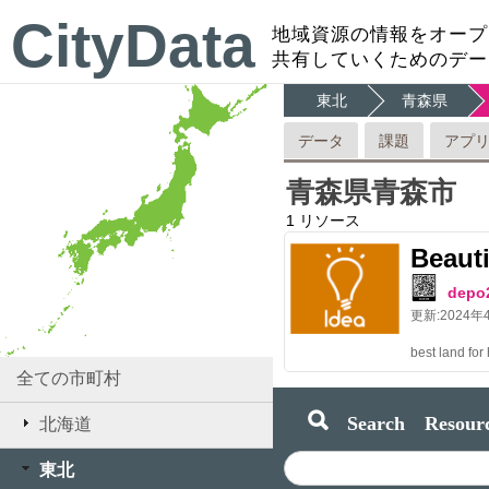
CityData
地域資源の情報をオープ
共有していくためのデー
東北
青森県
データ
課題
アプ
青森県青森市
1
リソース
Beauti
depo
更新:
2024年
best land for
全ての市町村
Search Resourc
北海道
東北