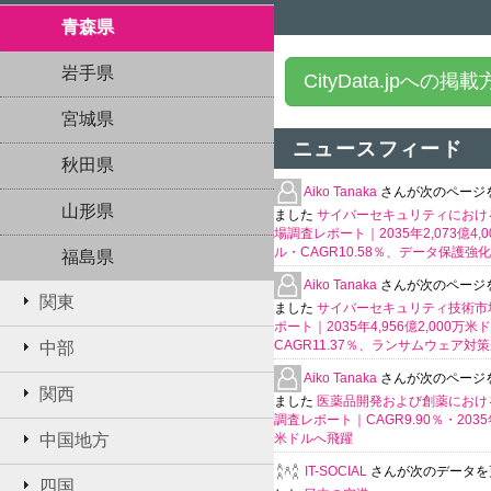
青森県
岩手県
CityData.jpへの掲
宮城県
ニュースフィード
秋田県
Aiko Tanaka
さんが次のページ
山形県
ました
サイバーセキュリティにおける
場調査レポート｜2035年2,073億4,
ル・CAGR10.58％、データ保護強
福島県
Aiko Tanaka
さんが次のページ
関東
ました
サイバーセキュリティ技術市
ポート｜2035年4,956億2,000万米
CAGR11.37％、ランサムウェア対
中部
Aiko Tanaka
さんが次のページ
関西
ました
医薬品開発および創薬における
調査レポート｜CAGR9.90％・2035年
中国地方
米ドルへ飛躍
IT-SOCIAL
さんが次のデータを
四国