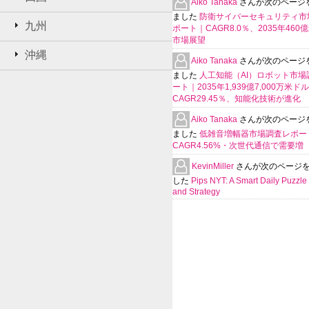
Aiko Tanaka
さんが次のページ
ました
防衛サイバーセキュリティ市
九州
ポート｜CAGR8.0％、2035年460
市場展望
沖縄
Aiko Tanaka
さんが次のページ
ました
人工知能（AI）ロボット市場
ート｜2035年1,939億7,000万米ド
CAGR29.45％、知能化技術が進化
Aiko Tanaka
さんが次のページ
ました
低雑音増幅器市場調査レポー
CAGR4.56%・次世代通信で需要増
KevinMiller
さんが次のページ
した
Pips NYT: A Smart Daily Puzzle 
and Strategy