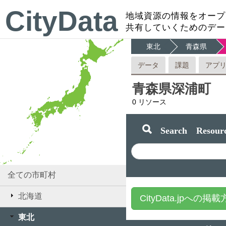
CityData
地域資源の情報をオープ
共有していくためのデー
東北
青森県
データ
課題
アプ
青森県深浦町
0
リソース
Search Resourc
全ての市町村
北海道
CityData.jpへの掲
東北