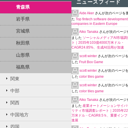
ニュースフィード
青森県
Aide Aker
さんが次のページを
岩手県
た
Top fintech software development
companies in Eastern Europe
宮城県
Aiko Tanaka
さんが次のページ
ました
ソーシャルメディアAI市場調
秋田県
ト｜2035年103億4000万米ドル・
CAGR24.85%、生成AI活用が加速
山形県
scott winter
さんが次のページ
した
Fruit Box Game
福島県
scott winter
さんが次のページ
した
color tiles game
関東
scott winter
さんが次のページ
中部
した
color tiles game
Aiko Tanaka
さんが次のページ
関西
ました
産業オートメーションサイバ
リティ市場調査レポート｜2035年225
中国地方
万米ドル・CAGR8.5％、重要イン
進展
四国