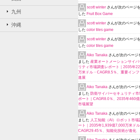
scott winter
さんが次のページ
九州
した
Fruit Box Game
scott winter
さんが次のページ
沖縄
した
color tiles game
scott winter
さんが次のページ
した
color tiles game
Aiko Tanaka
さんが次のページ
ました
産業オートメーションサイバ
リティ市場調査レポート｜2035年225
万米ドル・CAGR8.5％、重要イン
進展
Aiko Tanaka
さんが次のページ
ました
防衛サイバーセキュリティ市
ポート｜CAGR8.0％、2035年460
市場展望
Aiko Tanaka
さんが次のページ
ました
人工知能（AI）ロボット市場
ート｜2035年1,939億7,000万米ド
CAGR29.45％、知能化技術が進化
Aiko Tanaka
さんが次のページ