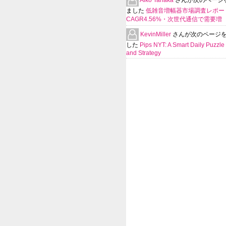
ました
低雑音増幅器市場調査レポー
CAGR4.56%・次世代通信で需要増
KevinMiller
さんが次のページ
した
Pips NYT: A Smart Daily Puzzle 
and Strategy