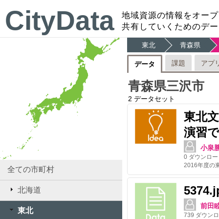
CityData
地域資源の情報をオープ
共有していくためのデー
東北
青森県
課題
アプ
データ
青森県三沢市
2
データセット
東北
演習で
小泉
0
ダウンロー
全ての市町村
5374
北海道
前田
東北
739
ダウンロ