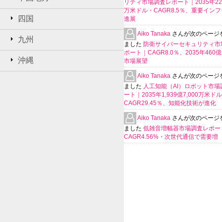
リティ市場調査レポート｜2035年225
万米ドル・CAGR8.5％、重要イン
四国
進展
Aiko Tanaka
さんが次のページ
九州
ました
防衛サイバーセキュリティ市
ポート｜CAGR8.0％、2035年460
沖縄
市場展望
Aiko Tanaka
さんが次のページ
ました
人工知能（AI）ロボット市場
ート｜2035年1,939億7,000万米ド
CAGR29.45％、知能化技術が進化
Aiko Tanaka
さんが次のページ
ました
低雑音増幅器市場調査レポー
CAGR4.56%・次世代通信で需要増