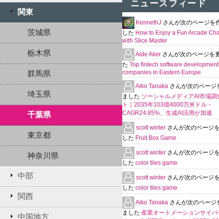
ニュースフィード
関東
KennethJ
さんが次のページを
茨城県
した
How to Enjoy a Fun Arcade Ch
with Slice Master
栃木県
Aide Aker
さんが次のページを
た
Top fintech software development
companies in Eastern Europe
群馬県
Aiko Tanaka
さんが次のページ
埼玉県
ました
ソーシャルメディアAI市場調
ト｜2035年103億4000万米ドル・
CAGR24.85%、生成AI活用が加速
千葉県
scott winter
さんが次のページ
東京都
した
Fruit Box Game
scott winter
さんが次のページ
神奈川県
した
color tiles game
中部
scott winter
さんが次のページ
した
color tiles game
関西
Aiko Tanaka
さんが次のページ
ました
産業オートメーションサイバ
中国地方