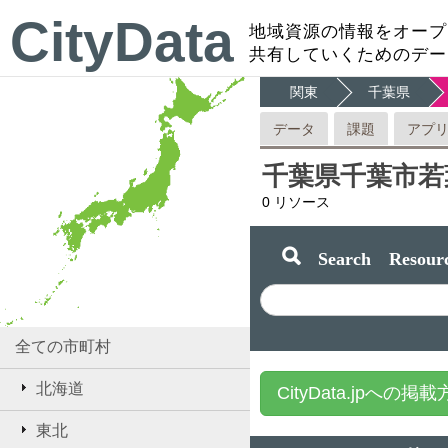
CityData
地域資源の情報をオープ
共有していくためのデー
関東
千葉県
データ
課題
アプ
千葉県千葉市若
0
リソース
Search Resourc
全ての市町村
北海道
CityData.jpへの掲
東北