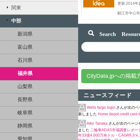
更新:
2014年
関東
中部
Search Resourc
新潟県
富山県
石川県
福井県
CityData.jpへの掲
山梨県
ニュースフィード
長野県
Wells fargo login
さんが次のペ
岐阜県
新しました
Home depot credit card l
Aiko Tanaka
さんが次のページ
静岡県
ました
二輪車ADAS市場調査レポート
年33億4,000万米ドル・CAGR6.3
愛知県