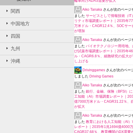
輪車向けADAS需要が拡大
Aiko Tanaka
さんが次のページ
関西
ました
サービスとして情報技術（IT
リティ市場調査レポート｜2035年770
中国地方
万米ドル・CAGR12.4％、SOCサ
が増加
四国
Aiko Tanaka
さんが次のページ
ました
バイオテクノロジー用培地、
九州
び試薬市場調査レポート｜2035年4
ル・CAGR6.8％、細胞研究の拡大
沖縄
し上げる
Drivinggames
さんが次のペー
しました
Driving Games
Aiko Tanaka
さんが次のページ
ました
銀行、金融、保険（BFSI）
工知能（AI）市場調査レポート｜2035
億7000万米ドル・CAGR31.22％
が拡大
Aiko Tanaka
さんが次のページ
ました
教育における人工知能（AI）
レポート｜2035年1兆1694億400
CAGR37.68％、教育機関のDX需要