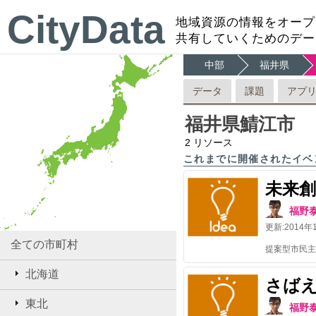
CityData
地域資源の情報をオープ
共有していくためのデー
中部
福井県
データ
課題
アプ
福井県鯖江市
2
リソース
これまでに開催されたイベ
未来
福野
更新:
2014年
全ての市町村
北海道
さば
東北
福野