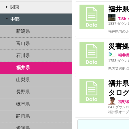
関東
福井県
T.Sh
中部
1837
ダウン
新潟県
富山県
災害拠
石川県
福井
1753
ダウン
福井県
県内災害拠点
山梨県
福井
タロ
長野県
福野
岐阜県
841
ダウンロ
静岡県
愛知県