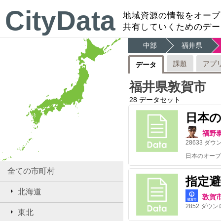
CityData
地域資源の情報をオープ
共有していくためのデー
中部
福井県
課題
アプ
データ
福井県敦賀市
28
データセット
日本
福野
28633
ダウ
全ての市町村
指定避
北海道
敦賀
2852
ダウン
東北