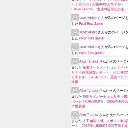
ト｜2035年103億4000万米ドル・
CAGR24.85%、生成AI活用が加速
scott winter
さんが次のページ
した
Fruit Box Game
scott winter
さんが次のページ
した
color tiles game
scott winter
さんが次のページ
した
color tiles game
Aiko Tanaka
さんが次のページ
ました
産業オートメーションサイバ
リティ市場調査レポート｜2035年225
万米ドル・CAGR8.5％、重要イン
進展
Aiko Tanaka
さんが次のページ
ました
防衛サイバーセキュリティ市
ポート｜CAGR8.0％、2035年460
市場展望
Aiko Tanaka
さんが次のページ
ました
人工知能（AI）ロボット市場
ート｜2035年1,939億7,000万米ド