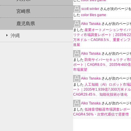
した
color tiles game
scott winter
さんが次のページ
宮崎県
した
color tiles game
鹿児島県
Aiko Tanaka
さんが次のページ
ました
産業オートメーションサイバ
リティ市場調査レポート｜2035年225
沖縄
万米ドル・CAGR8.5％、重要イン
進展
Aiko Tanaka
さんが次のページ
ました
防衛サイバーセキュリティ市
ポート｜CAGR8.0％、2035年460
市場展望
Aiko Tanaka
さんが次のページ
ました
人工知能（AI）ロボット市場
ート｜2035年1,939億7,000万米ド
CAGR29.45％、知能化技術が進化
Aiko Tanaka
さんが次のページ
ました
低雑音増幅器市場調査レポー
CAGR4.56%・次世代通信で需要増