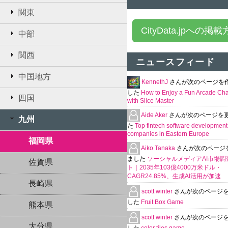
関東
CityData.jpへの掲
中部
関西
ニュースフィード
中国地方
KennethJ
さんが次のページを
した
How to Enjoy a Fun Arcade Ch
四国
with Slice Master
Aide Aker
さんが次のページを
九州
た
Top fintech software development
companies in Eastern Europe
福岡県
Aiko Tanaka
さんが次のページ
ました
ソーシャルメディアAI市場調
佐賀県
ト｜2035年103億4000万米ドル・
CAGR24.85%、生成AI活用が加速
長崎県
scott winter
さんが次のページ
した
Fruit Box Game
熊本県
scott winter
さんが次のページ
大分県