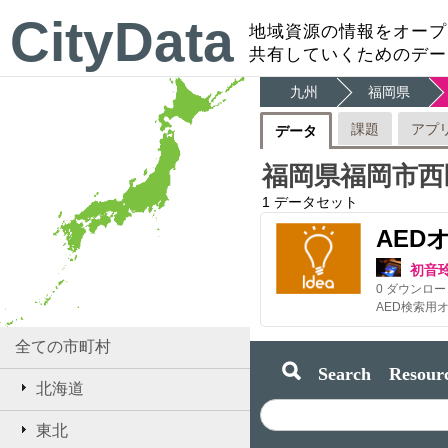
CityData
地域資源の情報をオープ
共有していくためのデー
九州
福岡県
課題
アプ
データ
福岡県福岡市西
1
データセット
AED
初音
0
ダウンロー
全ての市町村
Search Resourc
北海道
東北