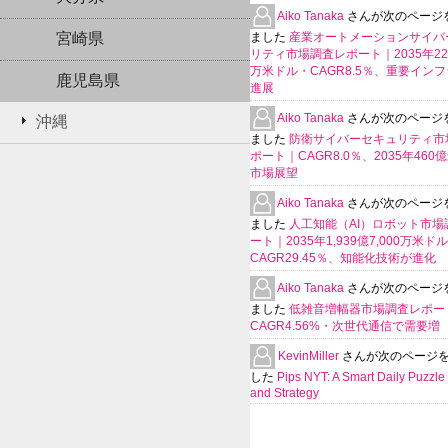
Aiko Tanaka
さんが次のページ
宮崎県
ました
産業オートメーションサイバ
リティ市場調査レポート｜2035年225
万米ドル・CAGR8.5％、重要イン
鹿児島県
進展
Aiko Tanaka
さんが次のページ
沖縄
ました
防衛サイバーセキュリティ市
ポート｜CAGR8.0％、2035年460
市場展望
Aiko Tanaka
さんが次のページ
ました
人工知能（AI）ロボット市場
ート｜2035年1,939億7,000万米ド
CAGR29.45％、知能化技術が進化
Aiko Tanaka
さんが次のページ
ました
低雑音増幅器市場調査レポー
CAGR4.56%・次世代通信で需要増
KevinMiller
さんが次のページ
した
Pips NYT: A Smart Daily Puzzle 
and Strategy