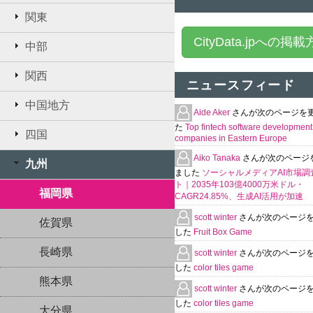
関東
CityData.jpへの掲
中部
関西
ニュースフィード
中国地方
Aide Aker
さんが次のページを
た
Top fintech software development
四国
companies in Eastern Europe
Aiko Tanaka
さんが次のページ
九州
ました
ソーシャルメディアAI市場調
ト｜2035年103億4000万米ドル・
福岡県
CAGR24.85%、生成AI活用が加速
scott winter
さんが次のページ
佐賀県
した
Fruit Box Game
長崎県
scott winter
さんが次のページ
した
color tiles game
熊本県
scott winter
さんが次のページ
した
color tiles game
大分県