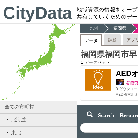
CityData
地域資源の情報をオープ
共有していくためのデー
九州
福岡県
課題
アプ
データ
福岡県福岡市早
1
データセット
AED
初音
0
ダウンロー
全ての市町村
Search Resourc
北海道
東北