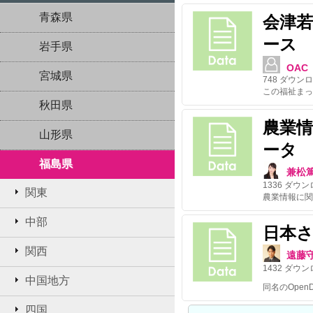
青森県
会津
ース
岩手県
OAC
宮城県
748
ダウンロ
秋田県
農業
山形県
ータ
福島県
兼松
1336
ダウン
関東
中部
日本さ
関西
遠藤
1432
ダウン
中国地方
四国