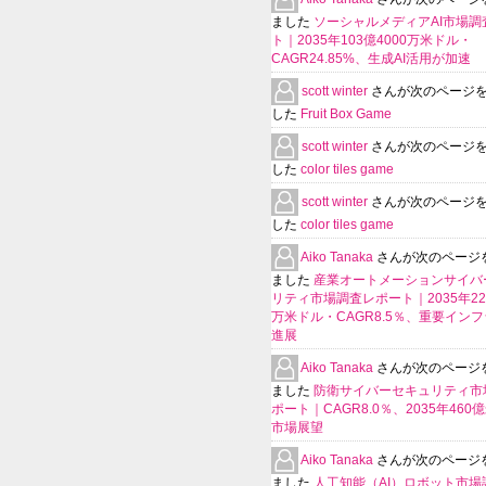
ました
ソーシャルメディアAI市場調
ト｜2035年103億4000万米ドル・
CAGR24.85%、生成AI活用が加速
scott winter
さんが次のページ
した
Fruit Box Game
scott winter
さんが次のページ
した
color tiles game
scott winter
さんが次のページ
した
color tiles game
Aiko Tanaka
さんが次のページ
ました
産業オートメーションサイバ
リティ市場調査レポート｜2035年225
万米ドル・CAGR8.5％、重要イン
進展
Aiko Tanaka
さんが次のページ
ました
防衛サイバーセキュリティ市
ポート｜CAGR8.0％、2035年460
市場展望
Aiko Tanaka
さんが次のページ
ました
人工知能（AI）ロボット市場