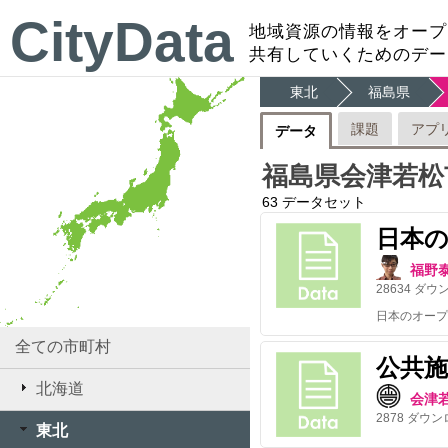
CityData
地域資源の情報をオープ
共有していくためのデー
東北
福島県
課題
アプ
データ
福島県会津若松
63
データセット
日本
福野
28634
ダウ
全ての市町村
公共施
北海道
会津
2878
ダウン
東北