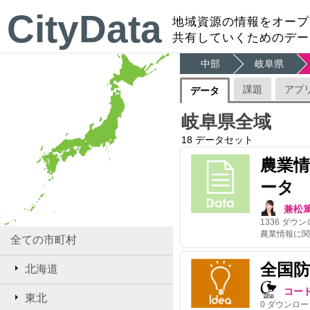
CityData
地域資源の情報をオープ
共有していくためのデー
中部
岐阜県
課題
アプ
データ
岐阜県全域
18
データセット
農業
ータ
兼松
1336
ダウン
全ての市町村
全国
北海道
コー
東北
0
ダウンロー