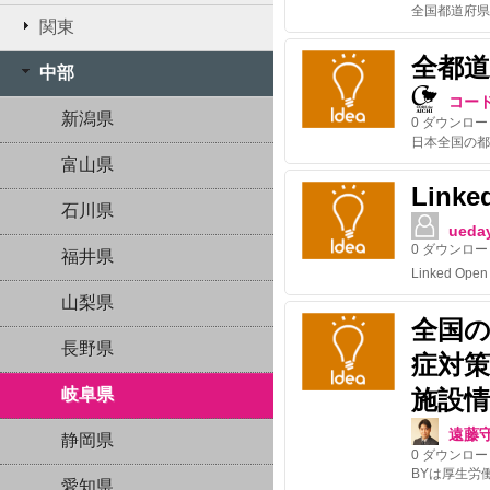
関東
全都
中部
コー
新潟県
0
ダウンロー
富山県
Linke
石川県
ueda
0
ダウンロー
福井県
山梨県
全国
長野県
症対
岐阜県
施設情
遠藤
静岡県
0
ダウンロー
BYは厚生労
愛知県