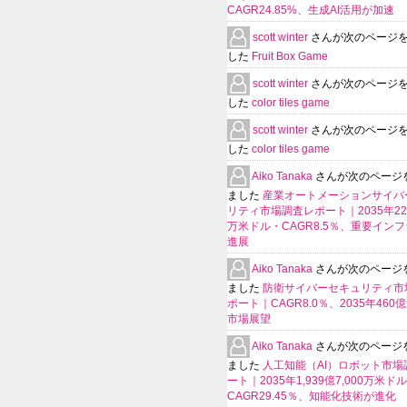
CAGR24.85%、生成AI活用が加速
scott winter
さんが次のページ
した
Fruit Box Game
scott winter
さんが次のページ
した
color tiles game
scott winter
さんが次のページ
した
color tiles game
Aiko Tanaka
さんが次のページ
ました
産業オートメーションサイバ
リティ市場調査レポート｜2035年225
万米ドル・CAGR8.5％、重要イン
進展
Aiko Tanaka
さんが次のページ
ました
防衛サイバーセキュリティ市
ポート｜CAGR8.0％、2035年460
市場展望
Aiko Tanaka
さんが次のページ
ました
人工知能（AI）ロボット市場
ート｜2035年1,939億7,000万米ド
CAGR29.45％、知能化技術が進化