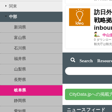
関東
訪日
中部
戦略拠点/
inbou
新潟県
中山
富山県
0
ダウンロー
石川県
福井県
Search Resourc
山梨県
長野県
岐阜県
CityData.jpへの掲
静岡県
ニュースフィード
愛知県