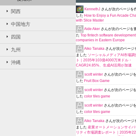
KennethJ
さんが次のページを
関西
した
How to Enjoy a Fun Arcade Ch
with Slice Master
中国地方
Aide Aker
さんが次のページを
た
Top fintech software development
四国
companies in Eastern Europe
Aiko Tanaka
さんが次のページ
九州
ました
ソーシャルメディアAI市場調
ト｜2035年103億4000万米ドル・
沖縄
CAGR24.85%、生成AI活用が加速
scott winter
さんが次のページ
した
Fruit Box Game
scott winter
さんが次のページ
した
color tiles game
scott winter
さんが次のページ
した
color tiles game
Aiko Tanaka
さんが次のページ
ました
産業オートメーションサイバ
リティ市場調査レポート｜2035年225