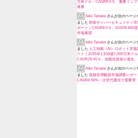
万米ドル・CAGR8.5％、重要イン
進展
Aiko Tanaka
さんが次のページ
ました
防衛サイバーセキュリティ市
ポート｜CAGR8.0％、2035年460
市場展望
Aiko Tanaka
さんが次のページ
ました
人工知能（AI）ロボット市場
ート｜2035年1,939億7,000万米ド
CAGR29.45％、知能化技術が進化
Aiko Tanaka
さんが次のページ
ました
低雑音増幅器市場調査レポー
CAGR4.56%・次世代通信で需要増