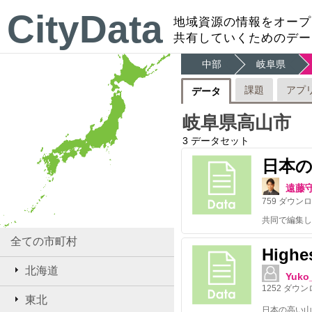
CityData
地域資源の情報をオープ
共有していくためのデー
中部
岐阜県
課題
アプ
データ
岐阜県高山市
3
データセット
日本
遠藤
759
ダウンロ
共同で編集し
全ての市町村
Highe
北海道
Yuko
1252
ダウン
東北
日本の高い山