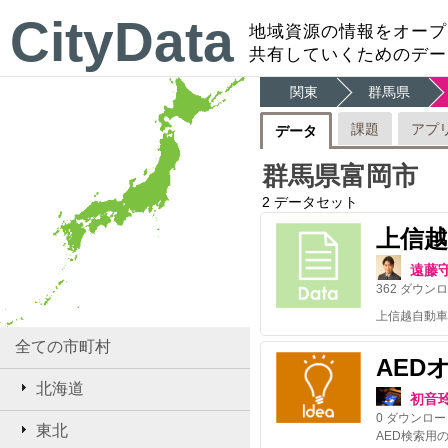
CityData
地域資源の情報をオープ
共有していくためのデー
関東
群馬県
課題
アプ
データ
群馬県富岡市
2
データセット
上信
遠藤
362
ダウンロ
全ての市町村
AED
北海道
初音
0
ダウンロー
東北
AED検索用