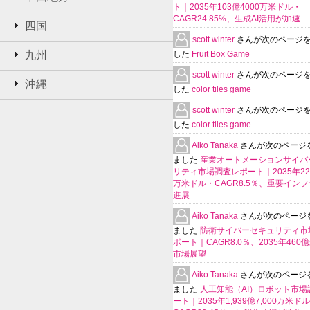
ト｜2035年103億4000万米ドル・
CAGR24.85%、生成AI活用が加速
四国
scott winter
さんが次のページ
九州
した
Fruit Box Game
scott winter
さんが次のページ
沖縄
した
color tiles game
scott winter
さんが次のページ
した
color tiles game
Aiko Tanaka
さんが次のページ
ました
産業オートメーションサイバ
リティ市場調査レポート｜2035年225
万米ドル・CAGR8.5％、重要イン
進展
Aiko Tanaka
さんが次のページ
ました
防衛サイバーセキュリティ市
ポート｜CAGR8.0％、2035年460
市場展望
Aiko Tanaka
さんが次のページ
ました
人工知能（AI）ロボット市場
ート｜2035年1,939億7,000万米ド