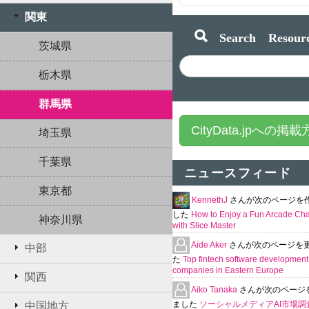
関東
Search Resourc
茨城県
栃木県
群馬県
CityData.jpへの掲
埼玉県
千葉県
ニュースフィード
東京都
KennethJ
さんが次のページを
した
How to Enjoy a Fun Arcade Ch
神奈川県
with Slice Master
Aide Aker
さんが次のページを
中部
た
Top fintech software development
companies in Eastern Europe
関西
Aiko Tanaka
さんが次のページ
ました
ソーシャルメディアAI市場調
中国地方