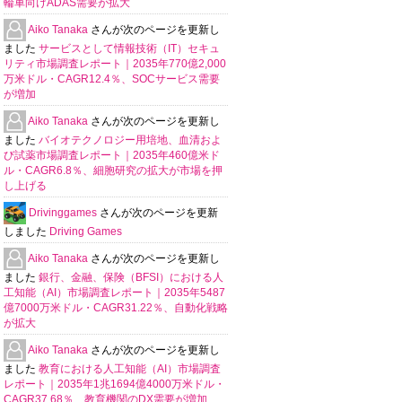
輪車向けADAS需要が拡大
Aiko Tanaka
さんが次のページを更新し
ました
サービスとして情報技術（IT）セキュ
リティ市場調査レポート｜2035年770億2,000
万米ドル・CAGR12.4％、SOCサービス需要
が増加
Aiko Tanaka
さんが次のページを更新し
ました
バイオテクノロジー用培地、血清およ
び試薬市場調査レポート｜2035年460億米ド
ル・CAGR6.8％、細胞研究の拡大が市場を押
し上げる
Drivinggames
さんが次のページを更新
しました
Driving Games
Aiko Tanaka
さんが次のページを更新し
ました
銀行、金融、保険（BFSI）における人
工知能（AI）市場調査レポート｜2035年5487
億7000万米ドル・CAGR31.22％、自動化戦略
が拡大
Aiko Tanaka
さんが次のページを更新し
ました
教育における人工知能（AI）市場調査
レポート｜2035年1兆1694億4000万米ドル・
CAGR37.68％、教育機関のDX需要が増加