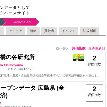
ンデータとして
タベースサイト
Fukuyama-shi
リ
アイデア
組織
貢献者
イベント
助成制度
並べ替え :
評価指数
|
最終更新日
機構の各研究所
2
評価指数
ko Shimoyama
,
ード
更新:
2013年12月7日
農研機構(独立行政法人農業・食品産業技術総合研究機構)の14の研究所等施設を一覧にまとめました。
オープンデータ 広島県 (全
2
済)
評価指数
玲