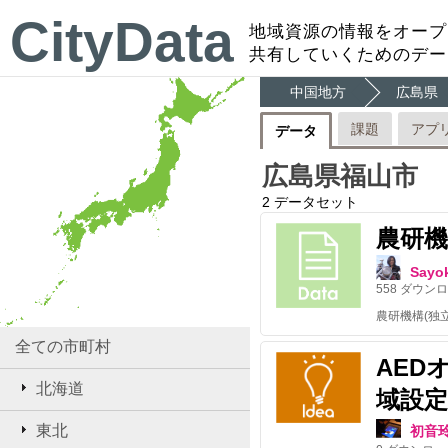
CityData
地域資源の情報をオープ
共有していくためのデー
中国地方
広島県
課題
アプ
データ
広島県福山市
2
データセット
農研
Sayo
558
ダウンロ
全ての市町村
AED
北海道
域設定
東北
初音