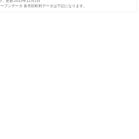
,
ド
更新:
2015年12月2日
オープンデータ 各市区町村データは下記になります。