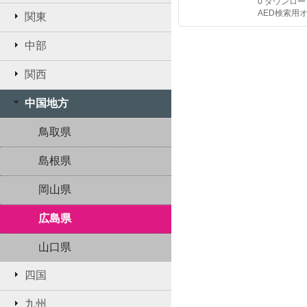
0
ダウンロー
AED検索用
関東
中部
関西
中国地方
鳥取県
島根県
岡山県
広島県
山口県
四国
九州