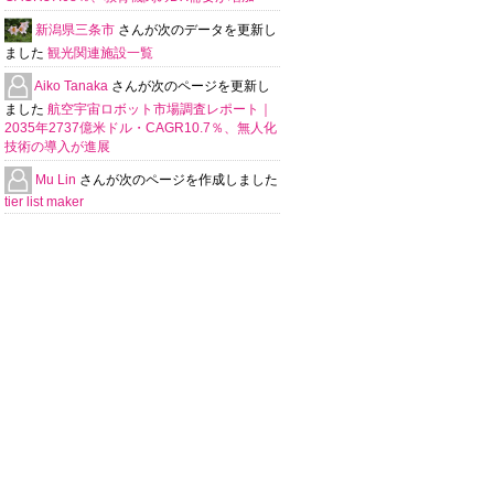
新潟県三条市
さんが次のデータを更新し
ました
観光関連施設一覧
Aiko Tanaka
さんが次のページを更新し
ました
航空宇宙ロボット市場調査レポート｜
2035年2737億米ドル・CAGR10.7％、無人化
技術の導入が進展
Mu Lin
さんが次のページを作成しました
tier list maker