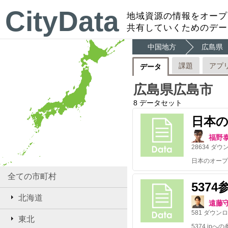
CityData
地域資源の情報をオープ
共有していくためのデー
中国地方
広島県
課題
アプ
データ
広島県広島市
8
データセット
日本
福野
28634
ダウ
全ての市町村
537
北海道
遠藤
581
ダウンロ
東北