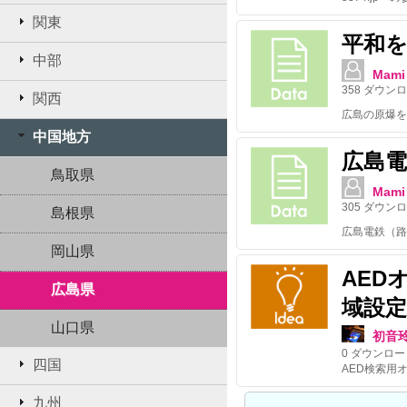
関東
平和
中部
Mami
358
ダウンロ
関西
中国地方
広島
鳥取県
Mami
305
ダウンロ
島根県
岡山県
AED
広島県
域設定
山口県
初音
0
ダウンロー
四国
AED検索用
九州