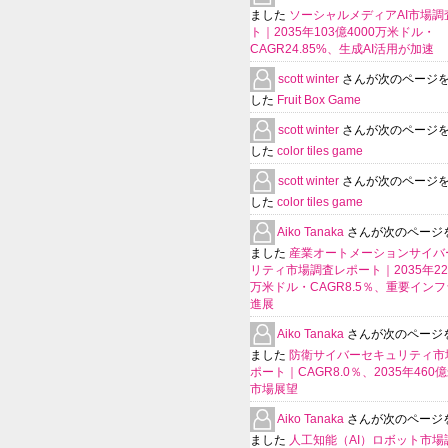
ました
ソーシャルメディアAI市場調
ト｜2035年103億4000万米ドル・
CAGR24.85%、生成AI活用が加速
scott winter
さんが次のページ
した
Fruit Box Game
scott winter
さんが次のページ
した
color tiles game
scott winter
さんが次のページ
した
color tiles game
Aiko Tanaka
さんが次のページ
ました
産業オートメーションサイバ
リティ市場調査レポート｜2035年225
万米ドル・CAGR8.5％、重要イン
進展
Aiko Tanaka
さんが次のページ
ました
防衛サイバーセキュリティ市
ポート｜CAGR8.0％、2035年460
市場展望
Aiko Tanaka
さんが次のページ
ました
人工知能（AI）ロボット市場