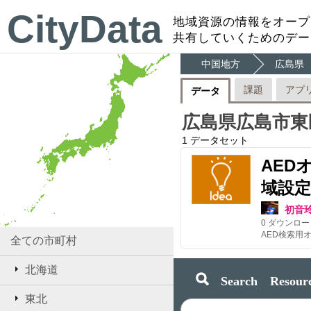
CityData
地域資源の情報をオープ
共有していくためのデー
中国地方
広島県
課題
アプ
データ
広島県広島市東
1
データセット
AED
域設定
初音
0
ダウンロー
AED検索用
全ての市町村
北海道
Search Resourc
東北