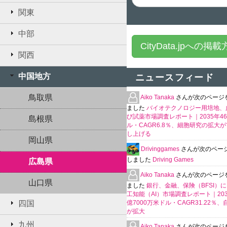
関東
中部
CityData.jpへの掲
関西
中国地方
ニュースフィード
鳥取県
Aiko Tanaka
さんが次のページ
ました
バイオテクノロジー用培地、
び試薬市場調査レポート｜2035年4
島根県
ル・CAGR6.8％、細胞研究の拡大
し上げる
岡山県
Drivinggames
さんが次のペー
しました
Driving Games
広島県
Aiko Tanaka
さんが次のページ
山口県
ました
銀行、金融、保険（BFSI）
工知能（AI）市場調査レポート｜2035
四国
億7000万米ドル・CAGR31.22％
が拡大
九州
Aiko Tanaka
さんが次のページ