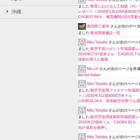
ました
教育における人工知能（AI）
沖縄
レポート｜2035年1兆1694億400
CAGR37.68％、教育機関のDX需要
新潟県三条市
さんが次のデー
ました
観光関連施設一覧
Aiko Tanaka
さんが次のページ
ました
航空宇宙ロボット市場調査レ
2035年2737億米ドル・CAGR10.
技術の導入が進展
Mu Lin
さんが次のページを作
tier list maker
Aiko Tanaka
さんが次のページ
ました
航空宇宙用ファスナー市場調
ト｜2035年312億8000万米ドル・
CAGR16.26％、防衛航空分野でも
Aiko Tanaka
さんが次のページ
ました
航空宇宙用接着剤市場調査レ
2035年23億米ドル・CAGR4.92％
化が成長を後押し
Aiko Tanaka
さんが次のページ