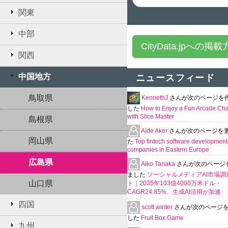
関東
中部
CityData.jpへの掲
関西
中国地方
ニュースフィード
鳥取県
KennethJ
さんが次のページを
した
How to Enjoy a Fun Arcade Ch
with Slice Master
島根県
Aide Aker
さんが次のページを
岡山県
た
Top fintech software development
companies in Eastern Europe
広島県
Aiko Tanaka
さんが次のページ
ました
ソーシャルメディアAI市場調
山口県
ト｜2035年103億4000万米ドル・
CAGR24.85%、生成AI活用が加速
四国
scott winter
さんが次のページ
した
Fruit Box Game
九州