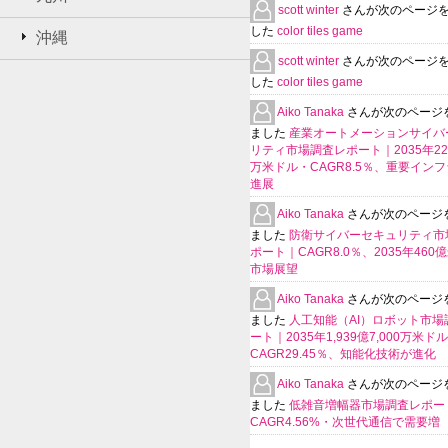
scott winter
さんが次のページ
した
color tiles game
沖縄
scott winter
さんが次のページ
した
color tiles game
Aiko Tanaka
さんが次のページ
ました
産業オートメーションサイバ
リティ市場調査レポート｜2035年225
万米ドル・CAGR8.5％、重要イン
進展
Aiko Tanaka
さんが次のページ
ました
防衛サイバーセキュリティ市
ポート｜CAGR8.0％、2035年460
市場展望
Aiko Tanaka
さんが次のページ
ました
人工知能（AI）ロボット市場
ート｜2035年1,939億7,000万米ド
CAGR29.45％、知能化技術が進化
Aiko Tanaka
さんが次のページ
ました
低雑音増幅器市場調査レポー
CAGR4.56%・次世代通信で需要増