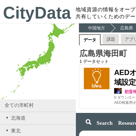
CityData
地域資源の情報をオープ
共有していくためのデー
中国地方
広島県
課題
アプ
データ
広島県海田町
1
データセット
AED
域設定
初音
0
ダウンロー
AED検索用
全ての市町村
北海道
Search Resourc
東北