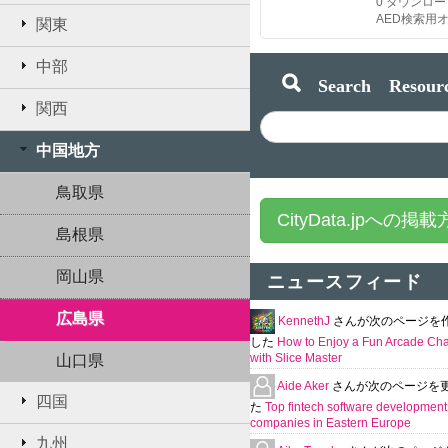
0
ダウンロー
AED検索用
関東
中部
Search Resourc
関西
中国地方
鳥取県
CityData.jpへの掲
島根県
岡山県
ニュースフィード
広島県
KennethJ
さんが次のページを
した
How to Enjoy a Fun Arcade Ch
with Slice Master
山口県
Aide Aker
さんが次のページを
四国
た
Top fintech software development
companies in Eastern Europe
九州