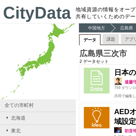
CityData
地域資源の情報をオープ
共有していくためのデー
中国地方
広島県
課題
アプ
データ
広島県三次市
2
データセット
日本
遠藤
759
ダウンロ
共同で編集し
全ての市町村
AED
北海道
域設定
東北
初音