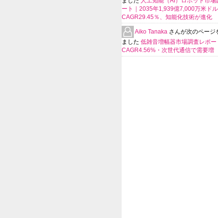
ました
人工知能（AI）ロボット市場
ート｜2035年1,939億7,000万米ド
CAGR29.45％、知能化技術が進化
Aiko Tanaka
さんが次のページ
ました
低雑音増幅器市場調査レポー
CAGR4.56%・次世代通信で需要増