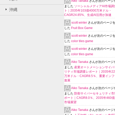
Aiko Tanaka
さんが次のページ
ました
ソーシャルメディアAI市場調
沖縄
ト｜2035年103億4000万米ドル・
CAGR24.85%、生成AI活用が加速
scott winter
さんが次のページ
した
Fruit Box Game
scott winter
さんが次のページ
した
color tiles game
scott winter
さんが次のページ
した
color tiles game
Aiko Tanaka
さんが次のページ
ました
産業オートメーションサイバ
リティ市場調査レポート｜2035年225
万米ドル・CAGR8.5％、重要イン
進展
Aiko Tanaka
さんが次のページ
ました
防衛サイバーセキュリティ市
ポート｜CAGR8.0％、2035年460
市場展望
Aiko Tanaka
さんが次のページ