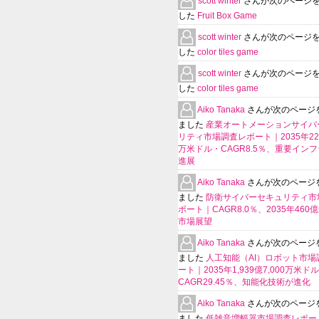
scott winter
さんが次のページ
した
Fruit Box Game
scott winter
さんが次のページ
した
color tiles game
scott winter
さんが次のページ
した
color tiles game
Aiko Tanaka
さんが次のページ
ました
産業オートメーションサイバ
リティ市場調査レポート｜2035年225
万米ドル・CAGR8.5％、重要イン
進展
Aiko Tanaka
さんが次のページ
ました
防衛サイバーセキュリティ市
ポート｜CAGR8.0％、2035年460
市場展望
Aiko Tanaka
さんが次のページ
ました
人工知能（AI）ロボット市場
ート｜2035年1,939億7,000万米ド
CAGR29.45％、知能化技術が進化
Aiko Tanaka
さんが次のページ
ました
低雑音増幅器市場調査レポー