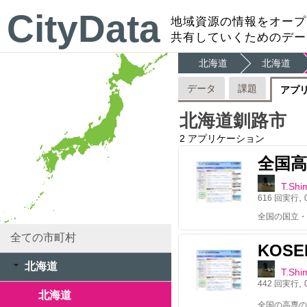
CityData
地域資源の情報をオープ
共有していくためのデー
北海道
北海道
データ
課題
アプ
北海道釧路市
2
アプリケーション
全国
T.Shi
,
616
回実行
全国の国立・
全ての市町村
KOSE
北海道
T.Shi
,
442
回実行
北海道
全国の高専の