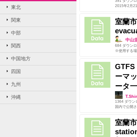
391
ダウンロ
東北
関東
室蘭市の
evacu
中部
中山
関西
684
ダウンロ
中国地方
GTF
四国
ーマ
九州
ータ
T.Sh
沖縄
1364
ダウン
室蘭市の
statio