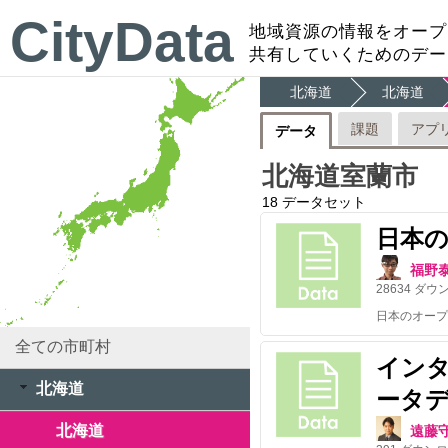
CityData
地域資源の情報をオープ
共有していくためのデー
北海道
北海道
課題
アプ
データ
北海道室蘭市
18
データセット
日本
福野
28634
ダウ
全ての市町村
イン
北海道
ータデイ
北海道
遠藤