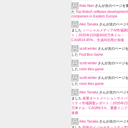
Aide Aker
さんが次のページを
た
Top fintech software development
companies in Eastern Europe
Aiko Tanaka
さんが次のページ
ました
ソーシャルメディアAI市場調
ト｜2035年103億4000万米ドル・
CAGR24.85%、生成AI活用が加速
scott winter
さんが次のページ
した
Fruit Box Game
scott winter
さんが次のページ
した
color tiles game
scott winter
さんが次のページ
した
color tiles game
Aiko Tanaka
さんが次のページ
ました
産業オートメーションサイバ
リティ市場調査レポート｜2035年225
万米ドル・CAGR8.5％、重要イン
進展
Aiko Tanaka
さんが次のページ
ました
防衛サイバーセキュリティ市