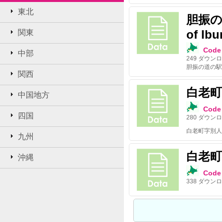
東北
胆振の道
of Ibu
関東
Code 
中部
249
ダウンロ
胆振の道の駅/Road
関西
白老町
中国地方
Code 
四国
280
ダウンロ
白老町字別人口/pop
九州
白老町
沖縄
Code 
338
ダウンロ