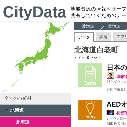
CityData
地域資源の情報をオープ
共有していくためのデー
北海道
北海道
課題
アプ
データ
北海道白老町
7
データセット
日本
遠藤
759
ダウンロ
共同で編集し
全ての市町村
AED
北海道
初音
0
ダウンロー
北海道
AED検索用