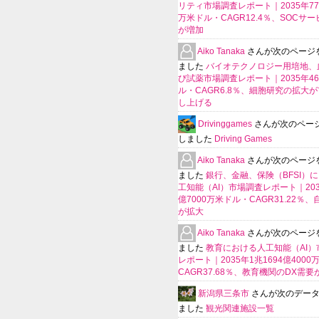
リティ市場調査レポート｜2035年770
万米ドル・CAGR12.4％、SOCサ
が増加
Aiko Tanaka
さんが次のページ
ました
バイオテクノロジー用培地、
び試薬市場調査レポート｜2035年4
ル・CAGR6.8％、細胞研究の拡大
し上げる
Drivinggames
さんが次のペー
しました
Driving Games
Aiko Tanaka
さんが次のページ
ました
銀行、金融、保険（BFSI）
工知能（AI）市場調査レポート｜2035
億7000万米ドル・CAGR31.22％
が拡大
Aiko Tanaka
さんが次のページ
ました
教育における人工知能（AI）
レポート｜2035年1兆1694億400
CAGR37.68％、教育機関のDX需要
新潟県三条市
さんが次のデー
ました
観光関連施設一覧