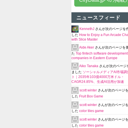
CityData.jpへの掲
ニュースフィード
KennethJ
さんが次のページを
した
How to Enjoy a Fun Arcade Ch
with Slice Master
Aide Aker
さんが次のページを
た
Top fintech software development
companies in Eastern Europe
Aiko Tanaka
さんが次のページ
ました
ソーシャルメディアAI市場調
ト｜2035年103億4000万米ドル・
CAGR24.85%、生成AI活用が加速
scott winter
さんが次のページ
した
Fruit Box Game
scott winter
さんが次のページ
した
color tiles game
scott winter
さんが次のページ
した
color tiles game