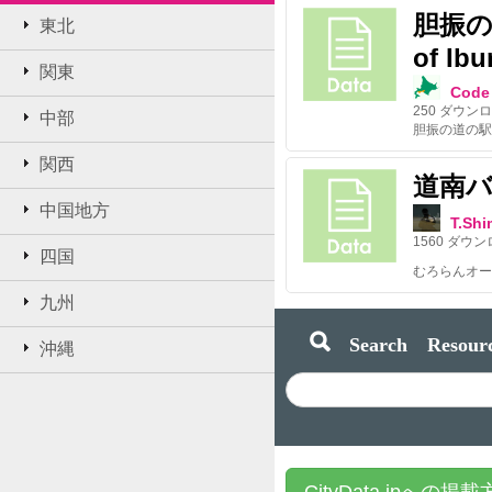
胆振の道
東北
of Ibu
関東
Code 
250
ダウンロ
中部
胆振の道の駅/Road
関西
道南
中国地方
T.Sh
1560
ダウン
四国
九州
Search Resourc
沖縄