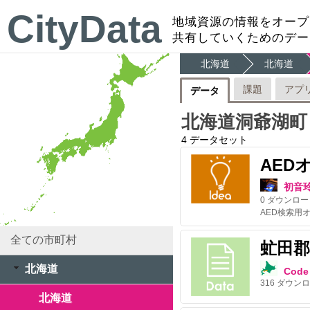
CityData
地域資源の情報をオープ
共有していくためのデー
北海道
北海道
課題
アプ
データ
北海道洞爺湖町
4
データセット
AED
初音
0
ダウンロー
AED検索用
全ての市町村
虻田郡
北海道
Code 
316
ダウンロ
北海道