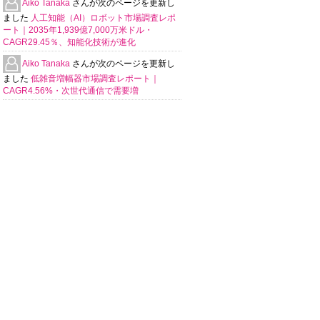
Aiko Tanaka
さんが次のページを更新し
ました
人工知能（AI）ロボット市場調査レポ
ート｜2035年1,939億7,000万米ドル・
CAGR29.45％、知能化技術が進化
Aiko Tanaka
さんが次のページを更新し
ました
低雑音増幅器市場調査レポート｜
CAGR4.56%・次世代通信で需要増