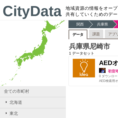
CityData
地域資源の情報をオープ
共有していくためのデー
関西
兵庫県
課題
アプ
データ
兵庫県尼崎市
1
データセット
AED
初音
0
ダウンロー
全ての市町村
北海道
東北