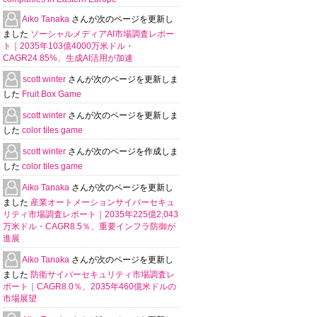
Aiko Tanaka
さんが次のページを更新し
ました
ソーシャルメディアAI市場調査レポー
ト｜2035年103億4000万米ドル・
CAGR24.85%、生成AI活用が加速
scott winter
さんが次のページを更新しま
した
Fruit Box Game
scott winter
さんが次のページを更新しま
した
color tiles game
scott winter
さんが次のページを作成しま
した
color tiles game
Aiko Tanaka
さんが次のページを更新し
ました
産業オートメーションサイバーセキュ
リティ市場調査レポート｜2035年225億2,043
万米ドル・CAGR8.5％、重要インフラ防御が
進展
Aiko Tanaka
さんが次のページを更新し
ました
防衛サイバーセキュリティ市場調査レ
ポート｜CAGR8.0％、2035年460億米ドルの
市場展望