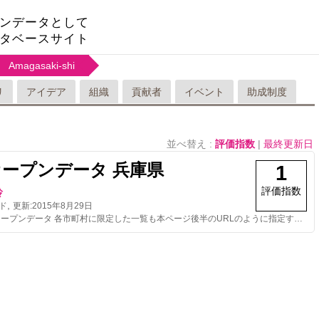
ンデータとして
タベースサイト
Amagasaki-shi
リ
アイデア
組織
貢献者
イベント
助成制度
並べ替え :
評価指数
|
最終更新日
オープンデータ 兵庫県
1
評価指数
玲
,
ド
更新:
2015年8月29日
AED検索用オープンデータ 各市町村に限定した一覧も本ページ後半のURLのように指定すれば取得可能です。