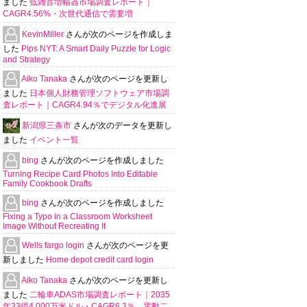
ました
低雑音増幅器市場調査レポート｜
CAGR4.56%・次世代通信で需要増
KevinMiller
さんが次のページを作成しま
した
Pips NYT: A Smart Daily Puzzle for Logic
and Strategy
Aiko Tanaka
さんが次のページを更新し
ました
日本個人財務管理ソフトウェア市場調
査レポート｜CAGR4.94％でデジタル化進展
新潟県三条市
さんが次のデータを更新し
ました
イベント一覧
bing
さんが次のページを作成しました
Turning Recipe Card Photos Into Editable
Family Cookbook Drafts
bing
さんが次のページを作成しました
Fixing a Typo in a Classroom Worksheet
Image Without Recreating It
Wells fargo login
さんが次のページを更
新しました
Home depot credit card login
Aiko Tanaka
さんが次のページを更新し
ました
二輪車ADAS市場調査レポート｜2035
年33億4,000万米ドル・CAGR6.3％、電動二