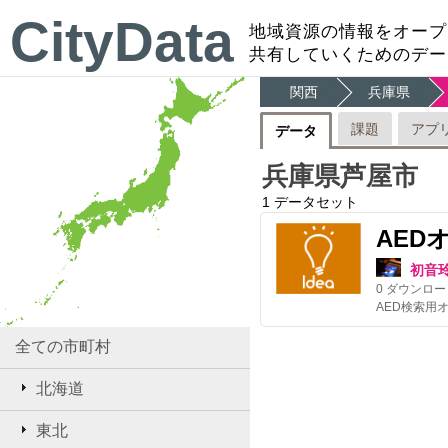
CityData
地域資源の情報をオープ
共有していくためのデー
関西
兵庫県
課題
アプ
データ
兵庫県芦屋市
1
データセット
AED
初音
0
ダウンロー
全ての市町村
北海道
東北