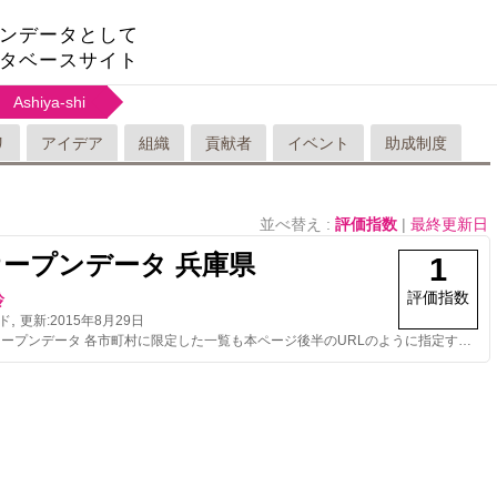
ンデータとして
タベースサイト
Ashiya-shi
リ
アイデア
組織
貢献者
イベント
助成制度
並べ替え :
評価指数
|
最終更新日
オープンデータ 兵庫県
1
評価指数
玲
,
ド
更新:
2015年8月29日
AED検索用オープンデータ 各市町村に限定した一覧も本ページ後半のURLのように指定すれば取得可能です。