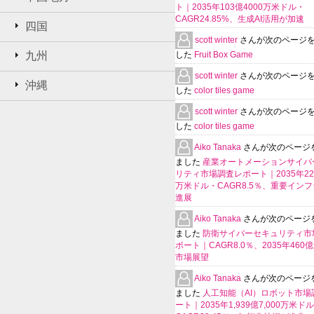
ト｜2035年103億4000万米ドル・
CAGR24.85%、生成AI活用が加速
四国
scott winter
さんが次のページ
九州
した
Fruit Box Game
scott winter
さんが次のページ
沖縄
した
color tiles game
scott winter
さんが次のページ
した
color tiles game
Aiko Tanaka
さんが次のページ
ました
産業オートメーションサイバ
リティ市場調査レポート｜2035年225
万米ドル・CAGR8.5％、重要イン
進展
Aiko Tanaka
さんが次のページ
ました
防衛サイバーセキュリティ市
ポート｜CAGR8.0％、2035年460
市場展望
Aiko Tanaka
さんが次のページ
ました
人工知能（AI）ロボット市場
ート｜2035年1,939億7,000万米ド