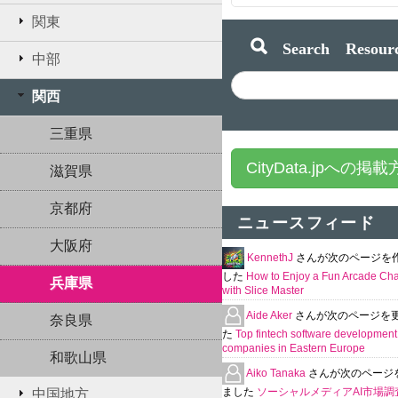
関東
Search Resourc
中部
関西
三重県
CityData.jpへの掲
滋賀県
京都府
ニュースフィード
大阪府
KennethJ
さんが次のページを
した
How to Enjoy a Fun Arcade Ch
兵庫県
with Slice Master
Aide Aker
さんが次のページを
奈良県
た
Top fintech software development
companies in Eastern Europe
和歌山県
Aiko Tanaka
さんが次のページ
ました
ソーシャルメディアAI市場調
中国地方