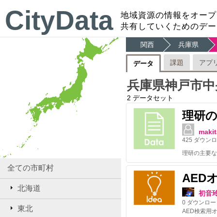
CityData
地域資源の情報をオープ
共有していくためのデー
関西
兵庫県
課題
アプ
データ
兵庫県神戸市中
2
データセット
理研
makit
425
ダウンロ
理研の主要な
全ての市町村
AED
北海道
初音
0
ダウンロー
東北