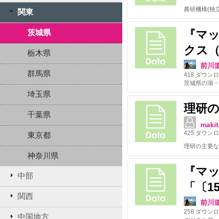
関東
『マッ
茨城県
クス
栃木県
前川
群馬県
418
ダウンロ
埼玉県
理研
千葉県
makit
425
ダウンロ
東京都
理研の主要な
神奈川県
『マッ
中部
「〔1
関西
前川
258
ダウンロ
中国地方