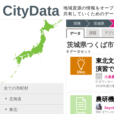
CityData
地域資源の情報をオープ
共有していくためのデー
関東
茨城県
課題
アプ
データ
茨城県つくば市
6
データセット
東北
演習で
小泉
0
ダウンロー
全ての市町村
農研
北海道
Sayo
東北
560
ダウンロ