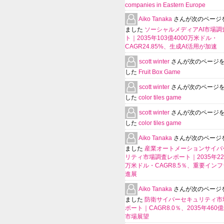
companies in Eastern Europe
Aiko Tanaka
さんが次のページ
ました
ソーシャルメディアAI市場調
ト｜2035年103億4000万米ドル・
CAGR24.85%、生成AI活用が加速
scott winter
さんが次のページ
した
Fruit Box Game
scott winter
さんが次のページ
した
color tiles game
scott winter
さんが次のページ
した
color tiles game
Aiko Tanaka
さんが次のページ
ました
産業オートメーションサイバ
リティ市場調査レポート｜2035年225
万米ドル・CAGR8.5％、重要イン
進展
Aiko Tanaka
さんが次のページ
ました
防衛サイバーセキュリティ市
ポート｜CAGR8.0％、2035年460
市場展望