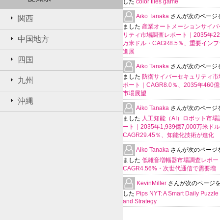
した
color tiles game
Aiko Tanaka
さんが次のページ
関西
ました
産業オートメーションサイバ
リティ市場調査レポート｜2035年225
中国地方
万米ドル・CAGR8.5％、重要イン
進展
四国
Aiko Tanaka
さんが次のページ
ました
防衛サイバーセキュリティ市
九州
ポート｜CAGR8.0％、2035年460
市場展望
沖縄
Aiko Tanaka
さんが次のページ
ました
人工知能（AI）ロボット市場
ート｜2035年1,939億7,000万米ド
CAGR29.45％、知能化技術が進化
Aiko Tanaka
さんが次のページ
ました
低雑音増幅器市場調査レポー
CAGR4.56%・次世代通信で需要増
KevinMiller
さんが次のページ
した
Pips NYT: A Smart Daily Puzzle 
and Strategy