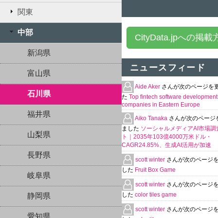
関東
中部
CityData.jpへの掲
新潟県
ニュースフィード
富山県
Aide Aker
さんが次のページを
石川県
た
Top fintech software development
companies in Eastern Europe
福井県
Aiko Tanaka
さんが次のページ
ました
ソーシャルメディアAI市場調
山梨県
ト｜2035年103億4000万米ドル・
CAGR24.85%、生成AI活用が加速
長野県
scott winter
さんが次のページ
した
Fruit Box Game
岐阜県
scott winter
さんが次のページ
した
color tiles game
静岡県
scott winter
さんが次のページ
愛知県