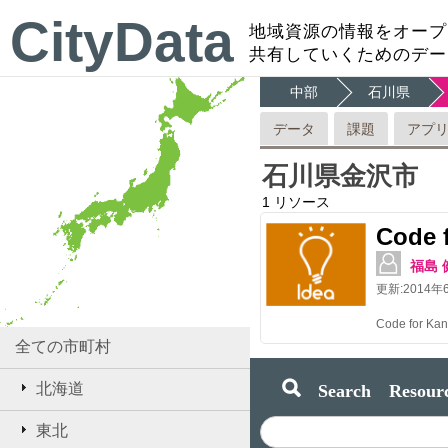
CityData
地域資源の情報をオープ
共有していくためのデー
中部
石川県
データ
課題
アプ
石川県金沢市
1
リソース
Code 
福島 
更新:
2014年
Code for
全ての市町村
Search Resourc
北海道
東北