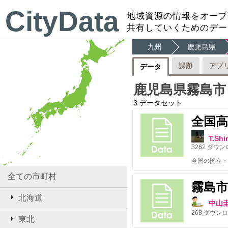
CityData
地域資源の情報をオープ
共有していくためのデー
九州
鹿児島県
課題
アプ
データ
鹿児島県霧島市
3
データセット
全国
T.Sh
3262
ダウン
全ての市町村
霧島市
北海道
中山
268
ダウンロ
東北