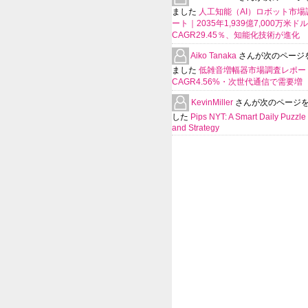
ました
人工知能（AI）ロボット市場
ート｜2035年1,939億7,000万米ド
CAGR29.45％、知能化技術が進化
Aiko Tanaka
さんが次のページ
ました
低雑音増幅器市場調査レポー
CAGR4.56%・次世代通信で需要増
KevinMiller
さんが次のページ
した
Pips NYT: A Smart Daily Puzzle 
and Strategy