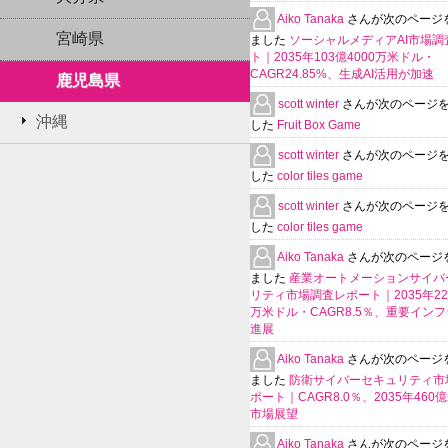
Aiko Tanaka
さんが次のページ
宮崎県
ました
ソーシャルメディアAI市場調
ト｜2035年103億4000万米ドル・
CAGR24.85%、生成AI活用が加速
鹿児島県
scott winter
さんが次のページ
沖縄
した
Fruit Box Game
scott winter
さんが次のページ
した
color tiles game
scott winter
さんが次のページ
した
color tiles game
Aiko Tanaka
さんが次のページ
ました
産業オートメーションサイバ
リティ市場調査レポート｜2035年225
万米ドル・CAGR8.5％、重要イン
進展
Aiko Tanaka
さんが次のページ
ました
防衛サイバーセキュリティ市
ポート｜CAGR8.0％、2035年460
市場展望
Aiko Tanaka
さんが次のページ