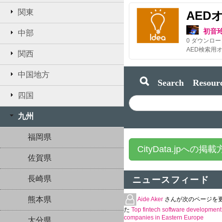
関東
AED
初音
中部
0
ダウンロー
関西
中国地方
Search Resourc
四国
九州
福岡県
CityData.jpへの掲
佐賀県
長崎県
ニュースフィード
熊本県
Aide Aker
さんが次のページを
た
Top fintech software development
companies in Eastern Europe
大分県