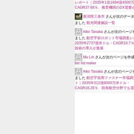
レポート｜2035年1兆1694億400
CAGR37.68％、教育機関のDX需要
新潟県三条市
さんが次のデー
ました
観光関連施設一覧
Aiko Tanaka
さんが次のページ
ました
航空宇宙ロボット市場調査レ
2035年2737億米ドル・CAGR10.
技術の導入が進展
Mu Lin
さんが次のページを作
tier list maker
Aiko Tanaka
さんが次のページ
ました
航空宇宙用ファスナー市場調
ト｜2035年312億8000万米ドル・
CAGR16.26％、防衛航空分野でも