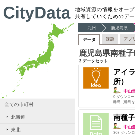
CityData
地域資源の情報をオープ
共有していくためのデー
九州
鹿児島県
課題
アプ
データ
鹿児島県南種子
3
データセット
アイラ
所）
中山
0
ダウンロー
離島（離島を
全ての市町村
南種子
北海道
中山
東北
308
ダウンロ