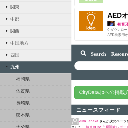
関東
AED
中部
初音
0
ダウンロー
関西
中国地方
Search Resourc
四国
九州
福岡県
佐賀県
CityData.jpへの掲
長崎県
ニュースフィード
熊本県
Aiko Tanaka
さんが次のページ
大分県
ました
二輪車ADAS市場調査レポート