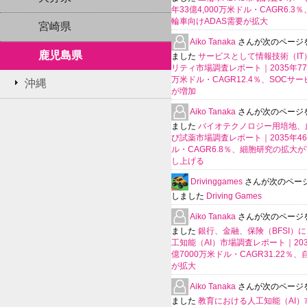
年33億4,000万米ドル・CAGR6.3
輪車向けADAS需要が拡大
宮崎県
Aiko Tanaka
さんが次のページ
鹿児島県
ました
サービスとして情報技術（IT
リティ市場調査レポート｜2035年770
万米ドル・CAGR12.4％、SOCサ
沖縄
が増加
Aiko Tanaka
さんが次のページ
ました
バイオテクノロジー用培地、
び試薬市場調査レポート｜2035年4
ル・CAGR6.8％、細胞研究の拡大
し上げる
Drivinggames
さんが次のペー
しました
Driving Games
Aiko Tanaka
さんが次のページ
ました
銀行、金融、保険（BFSI）
工知能（AI）市場調査レポート｜2035
億7000万米ドル・CAGR31.22％
が拡大
Aiko Tanaka
さんが次のページ
ました
教育における人工知能（AI）