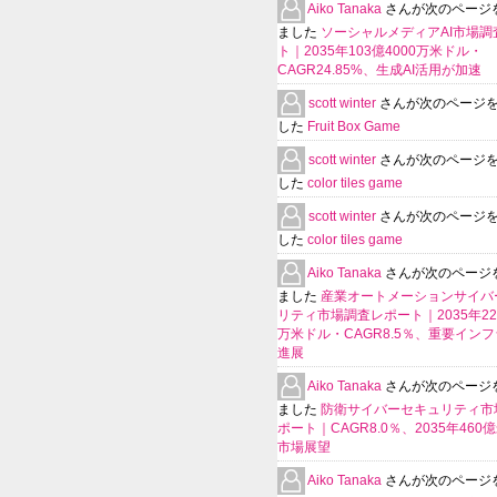
Aiko Tanaka
さんが次のページ
ました
ソーシャルメディアAI市場調
ト｜2035年103億4000万米ドル・
CAGR24.85%、生成AI活用が加速
scott winter
さんが次のページ
した
Fruit Box Game
scott winter
さんが次のページ
した
color tiles game
scott winter
さんが次のページ
した
color tiles game
Aiko Tanaka
さんが次のページ
ました
産業オートメーションサイバ
リティ市場調査レポート｜2035年225
万米ドル・CAGR8.5％、重要イン
進展
Aiko Tanaka
さんが次のページ
ました
防衛サイバーセキュリティ市
ポート｜CAGR8.0％、2035年460
市場展望
Aiko Tanaka
さんが次のページ