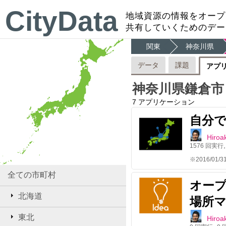
CityData
地域資源の情報をオープ
共有していくためのデー
関東
神奈川県
データ
課題
アプ
神奈川県鎌倉市
7
アプリケーション
自分
Hiroak
1576
回実行
全ての市町村
オー
北海道
場所
東北
Hiroak