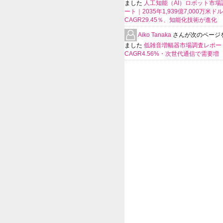
ました
人工知能（AI）ロボット市場
ート｜2035年1,939億7,000万米ド
CAGR29.45％、知能化技術が進化
Aiko Tanaka
さんが次のページ
ました
低雑音増幅器市場調査レポー
CAGR4.56%・次世代通信で需要増