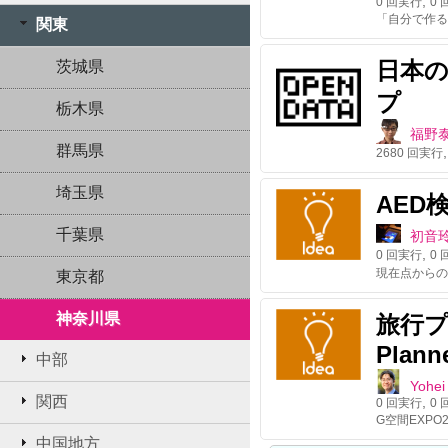
,
0
回実行
0
回
関東
日本
茨城県
プ
栃木県
福野
群馬県
2680
回実行
埼玉県
AED
千葉県
初音
,
0
回実行
0
回
東京都
神奈川県
旅行プ
Plann
中部
Yohei
関西
,
0
回実行
0
回
中国地方