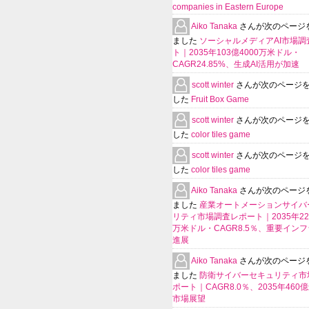
companies in Eastern Europe
Aiko Tanaka
さんが次のページ
ました
ソーシャルメディアAI市場調
ト｜2035年103億4000万米ドル・
CAGR24.85%、生成AI活用が加速
scott winter
さんが次のページ
した
Fruit Box Game
scott winter
さんが次のページ
した
color tiles game
scott winter
さんが次のページ
した
color tiles game
Aiko Tanaka
さんが次のページ
ました
産業オートメーションサイバ
リティ市場調査レポート｜2035年225
万米ドル・CAGR8.5％、重要イン
進展
Aiko Tanaka
さんが次のページ
ました
防衛サイバーセキュリティ市
ポート｜CAGR8.0％、2035年460
市場展望