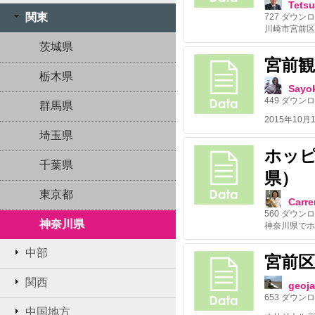
Tets
関東
727
ダウンロ
茨城県
宮前観光
栃木県
Sayo
449
ダウンロ
群馬県
埼玉県
ホッ
千葉県
県）
東京都
Carre
560
ダウンロ
神奈川県
中部
宮前区
関西
geoj
653
ダウンロ
中国地方