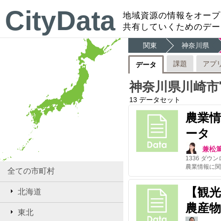
CityData
地域資源の情報をオープ
共有していくためのデー
関東
神奈川県
課題
アプ
データ
神奈川県川崎市
13
データセット
農業
ータ
兼松
1336
ダウン
全ての市町村
【観
北海道
農産
東北