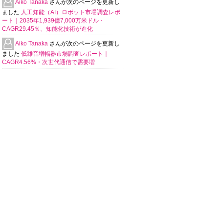
Aiko Tanaka
さんが次のページを更新し
ました
人工知能（AI）ロボット市場調査レポ
ート｜2035年1,939億7,000万米ドル・
CAGR29.45％、知能化技術が進化
Aiko Tanaka
さんが次のページを更新し
ました
低雑音増幅器市場調査レポート｜
CAGR4.56%・次世代通信で需要増