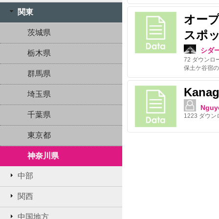
関東
オー
茨城県
スポ
シダ
栃木県
72
ダウンロ
保土ケ谷宿の
群馬県
Kanag
埼玉県
Nguy
千葉県
1223
ダウン
東京都
神奈川県
中部
関西
中国地方