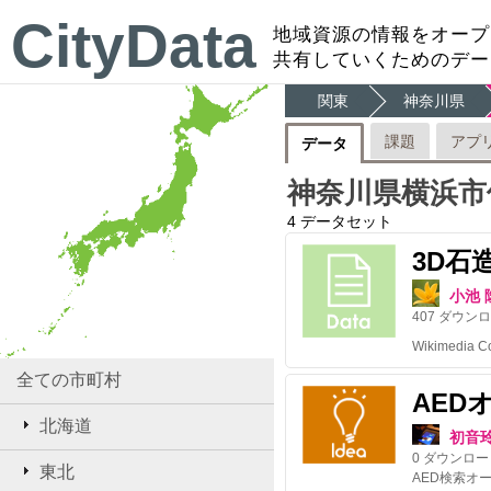
CityData
地域資源の情報をオープ
共有していくためのデー
関東
神奈川県
課題
アプ
データ
神奈川県横浜市
4
データセット
3D石
小池 
407
ダウンロ
全ての市町村
AED
北海道
初音
0
ダウンロー
東北
AED検索オ