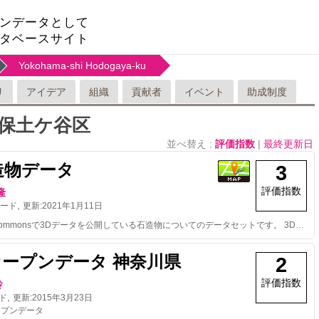
ンデータとして
タベースサイト
Yokohama-shi Hodogaya-ku
リ
アイデア
組織
貢献者
イベント
助成制度
保土ケ谷区
並べ替え :
評価指数
|
最終更新日
造物データ
3
評価指数
隆
,
ード
更新:
2021年1月11日
Wikimedia Commonsで3Dデータを公開している石造物についてのデータセットです。 3DデータのURL、ウィキデータのURLなどの情報を含みます。 リンク先のWikimedia Commonsにある3DデータのライセンスはCC BY 4.0になります。 2020.1.2 石造物の所在地、分類、銘文、造立年などのメタ情報はリンク先のウィキデータに移行しました。
オープンデータ 神奈川県
2
評価指数
玲
,
ド
更新:
2015年3月23日
ープンデータ