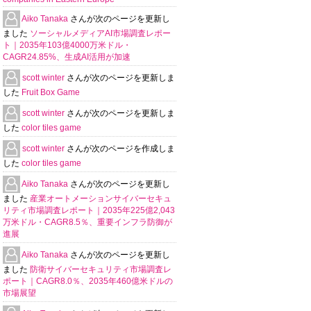
Aiko Tanaka
さんが次のページを更新し
ました
ソーシャルメディアAI市場調査レポー
ト｜2035年103億4000万米ドル・
CAGR24.85%、生成AI活用が加速
scott winter
さんが次のページを更新しま
した
Fruit Box Game
scott winter
さんが次のページを更新しま
した
color tiles game
scott winter
さんが次のページを作成しま
した
color tiles game
Aiko Tanaka
さんが次のページを更新し
ました
産業オートメーションサイバーセキュ
リティ市場調査レポート｜2035年225億2,043
万米ドル・CAGR8.5％、重要インフラ防御が
進展
Aiko Tanaka
さんが次のページを更新し
ました
防衛サイバーセキュリティ市場調査レ
ポート｜CAGR8.0％、2035年460億米ドルの
市場展望