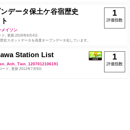
プンデータ保土ケ谷宿歴史
1
ット
評価指数
ーメイソン
,
ード
更新:
2026年8月4日
歴史スポットデータを高度オープンデータ化しています。
awa Station List
1
en_Anh_Tien_1207012106191
評価指数
,
ロード
更新:
2012年7月9日