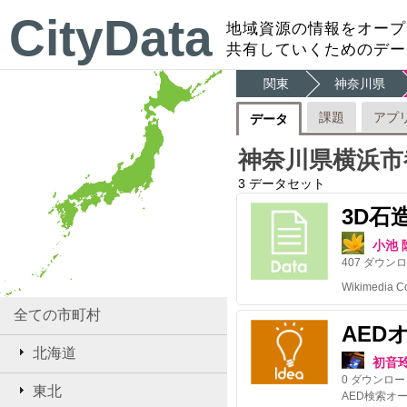
CityData
地域資源の情報をオープ
共有していくためのデー
関東
神奈川県
課題
アプ
データ
神奈川県横浜市
3
データセット
3D石
小池 
407
ダウンロ
全ての市町村
AED
北海道
初音
0
ダウンロー
東北
AED検索オ