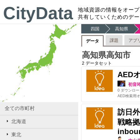
CityData
地域資源の情報をオープ
共有していくためのデー
四国
高知県
課題
アプ
データ
高知県高知市
2
データセット
AED
初音
0
ダウンロー
全ての市町村
訪日
戦略拠点/
北海道
inbou
東北