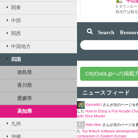
中山
0
ダウンロー
関東
中部
Search Resourc
関西
中国地方
四国
徳島県
CityData.jpへの掲
香川県
ニュースフィード
愛媛県
KennethJ
さんが次のページを
高知県
した
How to Enjoy a Fun Arcade Ch
with Slice Master
九州
Aide Aker
さんが次のページを
た
Top fintech software development
沖縄
companies in Eastern Europe