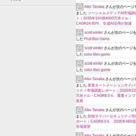
Aiko Tanaka
さんが次のページ
ました
ソーシャルメディアAI市場調
ト｜2035年103億4000万米ドル・
CAGR24.85%、生成AI活用が加速
scott winter
さんが次のページ
した
Fruit Box Game
scott winter
さんが次のページ
した
color tiles game
scott winter
さんが次のページ
した
color tiles game
Aiko Tanaka
さんが次のページ
ました
産業オートメーションサイバ
リティ市場調査レポート｜2035年225
万米ドル・CAGR8.5％、重要イン
進展
Aiko Tanaka
さんが次のページ
ました
防衛サイバーセキュリティ市
ポート｜CAGR8.0％、2035年460
市場展望
Aiko Tanaka
さんが次のページ