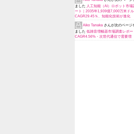
ました
人工知能（AI）ロボット市場
ート｜2035年1,939億7,000万米ド
CAGR29.45％、知能化技術が進化
Aiko Tanaka
さんが次のページ
ました
低雑音増幅器市場調査レポー
CAGR4.56%・次世代通信で需要増