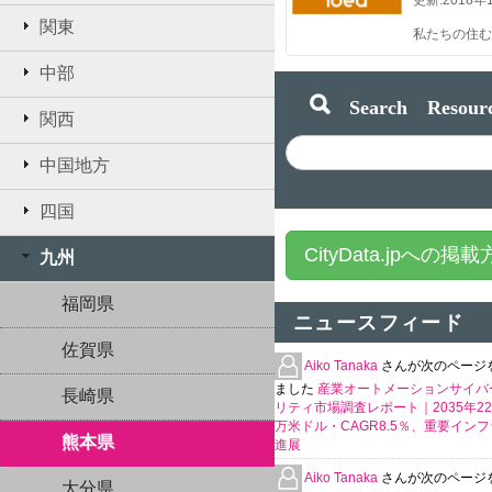
更新:
2018年
関東
中部
Search Resourc
関西
中国地方
四国
CityData.jpへの掲
九州
福岡県
ニュースフィード
佐賀県
Aiko Tanaka
さんが次のページ
ました
産業オートメーションサイバ
長崎県
リティ市場調査レポート｜2035年225
万米ドル・CAGR8.5％、重要イン
熊本県
進展
Aiko Tanaka
さんが次のページ
大分県