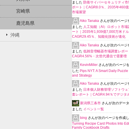
ました
防衛サイバーセキュリティ市
ポート｜CAGR8.0％、2035年460
宮崎県
市場展望
Aiko Tanaka
さんが次のページ
鹿児島県
ました
人工知能（AI）ロボット市場
ート｜2035年1,939億7,000万米ド
沖縄
CAGR29.45％、知能化技術が進化
Aiko Tanaka
さんが次のページ
ました
低雑音増幅器市場調査レポー
CAGR4.56%・次世代通信で需要増
KevinMiller
さんが次のページ
した
Pips NYT: A Smart Daily Puzzle 
and Strategy
Aiko Tanaka
さんが次のページ
ました
日本個人財務管理ソフトウェ
査レポート｜CAGR4.94％でデジタ
新潟県三条市
さんが次のデー
ました
イベント一覧
bing
さんが次のページを作成
Turning Recipe Card Photos Into Edi
Family Cookbook Drafts