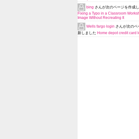
bing
さんが次のページを作成
Fixing a Typo in a Classroom Works
Image Without Recreating It
Wells fargo login
さんが次のペ
新しました
Home depot credit card l