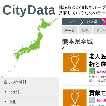
CityData
地域資源の情報をオープ
共有していくためのデー
九州
熊本県
データ
課題
アプ
熊本県全域
2
リソース
老人
析と
Kamo
更新:
2024年
全ての市町村
北海道
貢献
鈴木
東北