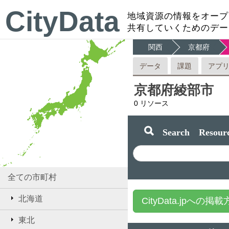
CityData
地域資源の情報をオープ
共有していくためのデー
関西
京都府
データ
課題
アプ
京都府綾部市
0
リソース
Search Resourc
全ての市町村
北海道
CityData.jpへの掲
東北