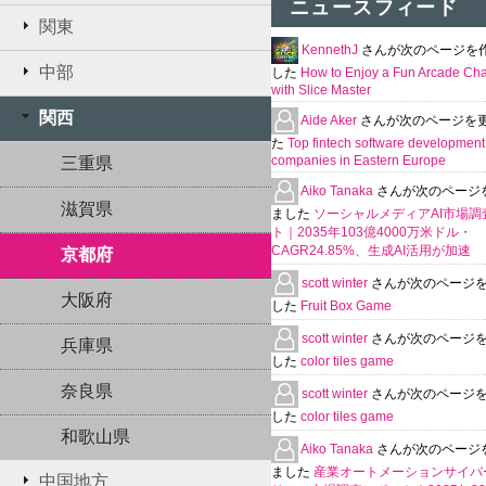
ニュースフィード
関東
KennethJ
さんが次のページを
中部
した
How to Enjoy a Fun Arcade Ch
with Slice Master
関西
Aide Aker
さんが次のページを
た
Top fintech software development
companies in Eastern Europe
三重県
Aiko Tanaka
さんが次のページ
滋賀県
ました
ソーシャルメディアAI市場調
ト｜2035年103億4000万米ドル・
CAGR24.85%、生成AI活用が加速
京都府
scott winter
さんが次のページ
大阪府
した
Fruit Box Game
scott winter
さんが次のページ
兵庫県
した
color tiles game
奈良県
scott winter
さんが次のページ
した
color tiles game
和歌山県
Aiko Tanaka
さんが次のページ
ました
産業オートメーションサイバ
中国地方