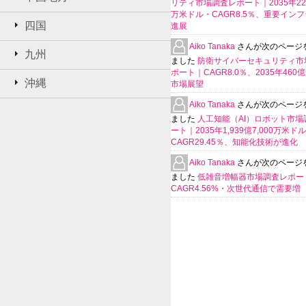
リティ市場調査レポート｜2035年225
万米ドル・CAGR8.5％、重要イン
四国
進展
Aiko Tanaka
さんが次のページ
九州
ました
防衛サイバーセキュリティ市
ポート｜CAGR8.0％、2035年460
沖縄
市場展望
Aiko Tanaka
さんが次のページ
ました
人工知能（AI）ロボット市場
ート｜2035年1,939億7,000万米ド
CAGR29.45％、知能化技術が進化
Aiko Tanaka
さんが次のページ
ました
低雑音増幅器市場調査レポー
CAGR4.56%・次世代通信で需要増