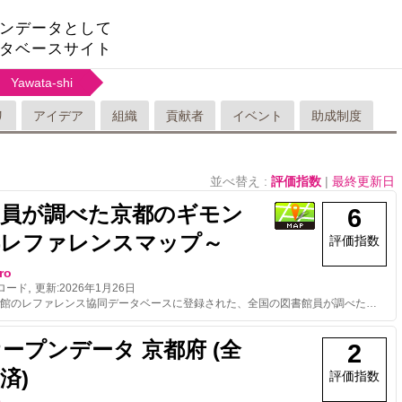
ンデータとして
タベースサイト
Yawata-shi
リ
アイデア
組織
貢献者
イベント
助成制度
並べ替え :
評価指数
|
最終更新日
館員が調べた京都のギモン
6
都レファレンスマップ～
評価指数
ro
,
ロード
更新:
2026年1月26日
国立国会図書館のレファレンス協同データベースに登録された、全国の図書館員が調べた京都のギモンの数々です。どんどん追加していきます。地理情報や関連する項目のDBpediaのURI付き。
オープンデータ 京都府 (全
2
済)
評価指数