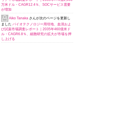
万米ドル・CAGR12.4％、SOCサービス需要
が増加
Aiko Tanaka
さんが次のページを更新し
ました
バイオテクノロジー用培地、血清およ
び試薬市場調査レポート｜2035年460億米ド
ル・CAGR6.8％、細胞研究の拡大が市場を押
し上げる