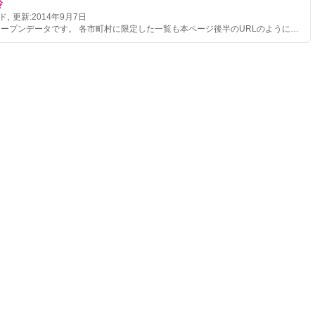
玲
,
ド
更新:
2014年9月7日
AED検索用オープンデータです。 各市町村に限定した一覧も本ページ後半のURLのように指定すれば取得可能です。