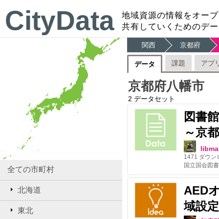
CityData
地域資源の情報をオープ
共有していくためのデー
関西
京都府
課題
アプ
データ
京都府八幡市
2
データセット
図書
～京
libma
1471
ダウン
全ての市町村
AED
北海道
域設定
東北