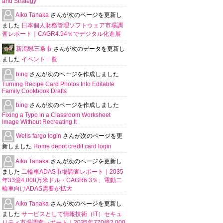
and Strategy
Aiko Tanaka
さんが次のページを更新し
ました
日本個人財務管理ソフトウェア市場調
査レポート｜CAGR4.94％でデジタル化進展
新潟県三条市
さんが次のデータを更新し
ました
イベント一覧
bing
さんが次のページを作成しました
Turning Recipe Card Photos Into Editable
Family Cookbook Drafts
bing
さんが次のページを作成しました
Fixing a Typo in a Classroom Worksheet
Image Without Recreating It
Wells fargo login
さんが次のページを更
新しました
Home depot credit card login
Aiko Tanaka
さんが次のページを更新し
ました
二輪車ADAS市場調査レポート｜2035
年33億4,000万米ドル・CAGR6.3％、電動二
輪車向けADAS需要が拡大
Aiko Tanaka
さんが次のページを更新し
ました
サービスとして情報技術（IT）セキュ
リティ市場調査レポート｜2035年770億2,000