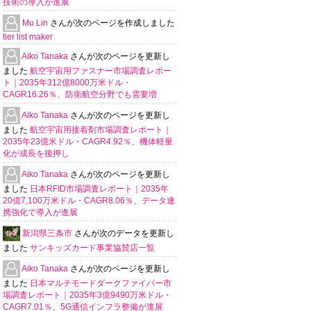
技術の導入が進展
Mu Lin
さんが次のページを作成しました
tier list maker
Aiko Tanaka
さんが次のページを更新し
ました
航空宇宙用ファスナー市場調査レポー
ト｜2035年312億8000万米ドル・
CAGR16.26％、防衛航空分野でも需要増
Aiko Tanaka
さんが次のページを更新し
ました
航空宇宙用接着剤市場調査レポート｜
2035年23億米ドル・CAGR4.92％、機体軽量
化が成長を後押し
Aiko Tanaka
さんが次のページを更新し
ました
日本RFID市場調査レポート｜2035年
20億7,100万米ドル・CAGR8.06％、データ連
携強化で導入が進展
新潟県三条市
さんが次のデータを更新し
ました
サンキッズカード事業協賛店一覧
Aiko Tanaka
さんが次のページを更新し
ました
日本マルチモードダークファイバー市
場調査レポート｜2035年3億9490万米ドル・
CAGR7.01％、5G通信インフラ整備が進展