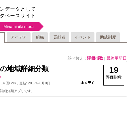
ンデータとして
タベースサイト
Minamiaiki-mura
アイデア
組織
貢献者
イベント
助成制度
リ
並べ替え :
評価指数
|
最終更新日
県の地域詳細分類
19
評価指数
守
,
,
4
0
14
回Fork
更新:
2017年8月9日
詳細分類アプリです。