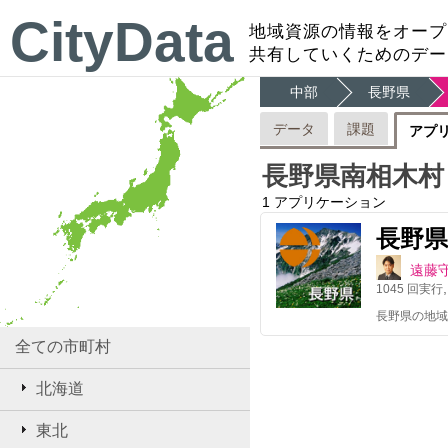
CityData
地域資源の情報をオープ
共有していくためのデー
中部
長野県
データ
課題
アプ
長野県南相木村
1
アプリケーション
長野
遠藤
1045
回実行
長野県の地域
全ての市町村
北海道
東北