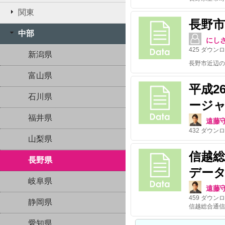
関東
長野
中部
にし
425
ダウンロ
新潟県
長野市近辺の
富山県
平成2
石川県
ージ
福井県
遠藤
432
ダウンロ
山梨県
信越
長野県
デー
岐阜県
遠藤
459
ダウンロ
静岡県
愛知県