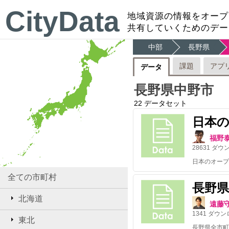
CityData
地域資源の情報をオープ
共有していくためのデー
中部
長野県
課題
アプ
データ
長野県中野市
22
データセット
日本
福野
28631
ダウ
全ての市町村
長野
北海道
遠藤
1341
ダウン
東北