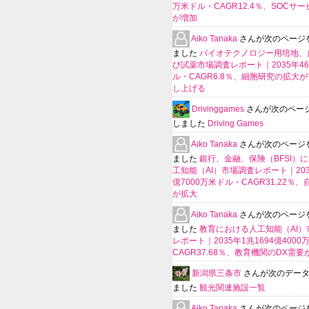
万米ドル・CAGR12.4％、SOCサ
が増加
Aiko Tanaka
さんが次のページ
ました
バイオテクノロジー用培地、
び試薬市場調査レポート｜2035年4
ル・CAGR6.8％、細胞研究の拡大
し上げる
Drivinggames
さんが次のペー
しました
Driving Games
Aiko Tanaka
さんが次のページ
ました
銀行、金融、保険（BFSI）
工知能（AI）市場調査レポート｜2035
億7000万米ドル・CAGR31.22％
が拡大
Aiko Tanaka
さんが次のページ
ました
教育における人工知能（AI）
レポート｜2035年1兆1694億400
CAGR37.68％、教育機関のDX需要
新潟県三条市
さんが次のデー
ました
観光関連施設一覧
Aiko Tanaka
さんが次のページ