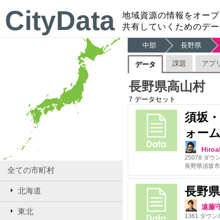
CityData
地域資源の情報をオープ
共有していくためのデー
中部
長野県
課題
アプ
データ
長野県高山村
7
データセット
須坂
ォー
Hiroa
25078
ダウ
長野県須坂市
全ての市町村
長野
北海道
遠藤
東北
1361
ダウン