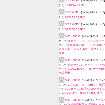
scott winter
さんが次のページ
した
Fruit Box Game
scott winter
さんが次のページ
した
color tiles game
scott winter
さんが次のページ
した
color tiles game
Aiko Tanaka
さんが次のページ
ました
産業オートメーションサイバ
リティ市場調査レポート｜2035年225
万米ドル・CAGR8.5％、重要イン
進展
Aiko Tanaka
さんが次のページ
ました
防衛サイバーセキュリティ市
ポート｜CAGR8.0％、2035年460
市場展望
Aiko Tanaka
さんが次のページ
ました
人工知能（AI）ロボット市場
ート｜2035年1,939億7,000万米ド
CAGR29.45％、知能化技術が進化
Aiko Tanaka
さんが次のページ
ました
低雑音増幅器市場調査レポー