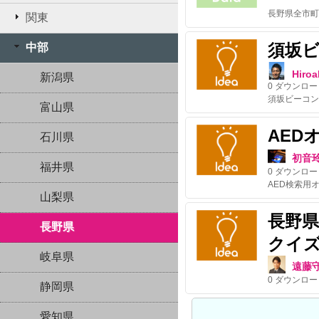
関東
須坂
中部
Hiroa
新潟県
0
ダウンロー
富山県
AED
石川県
初音
福井県
0
ダウンロー
山梨県
長野
長野県
クイ
岐阜県
遠藤
0
ダウンロー
静岡県
愛知県