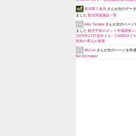
新潟県三条市
さんが次のデー
ました
観光関連施設一覧
Aiko Tanaka
さんが次のページ
ました
航空宇宙ロボット市場調査レ
2035年2737億米ドル・CAGR10.
技術の導入が進展
Mu Lin
さんが次のページを作
tier list maker