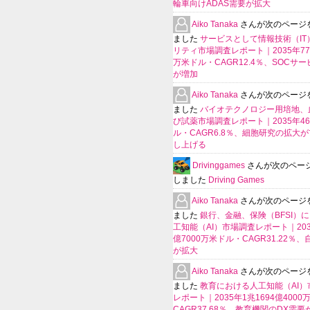
輪車向けADAS需要が拡大
Aiko Tanaka
さんが次のページ
ました
サービスとして情報技術（IT
リティ市場調査レポート｜2035年770
万米ドル・CAGR12.4％、SOCサ
が増加
Aiko Tanaka
さんが次のページ
ました
バイオテクノロジー用培地、
び試薬市場調査レポート｜2035年4
ル・CAGR6.8％、細胞研究の拡大
し上げる
Drivinggames
さんが次のペー
しました
Driving Games
Aiko Tanaka
さんが次のページ
ました
銀行、金融、保険（BFSI）
工知能（AI）市場調査レポート｜2035
億7000万米ドル・CAGR31.22％
が拡大
Aiko Tanaka
さんが次のページ
ました
教育における人工知能（AI）
レポート｜2035年1兆1694億400
CAGR37.68％、教育機関のDX需要