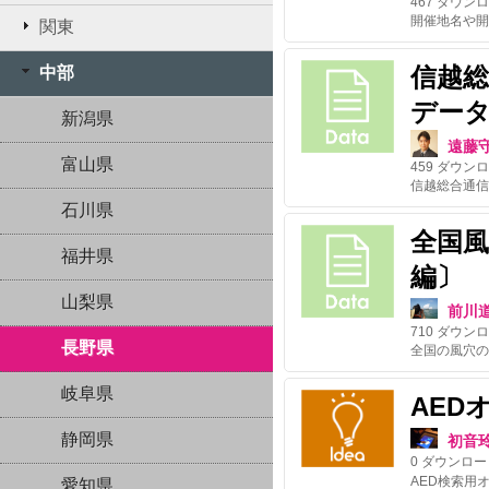
467
ダウンロ
関東
信越
中部
デー
新潟県
遠藤
富山県
459
ダウンロ
石川県
全国
福井県
編〕
山梨県
前川
710
ダウンロ
長野県
岐阜県
AED
静岡県
初音
0
ダウンロー
愛知県