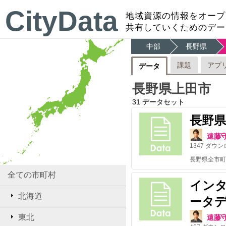
CityData
地域資源の情報をオープ
共有していくためのデー
中部
長野県
課題
アプ
データ
長野県上田市
31
データセット
長野
遠藤
1347
ダウン
全ての市町村
イン
北海道
ータデイ
東北
遠藤