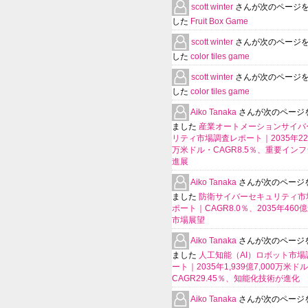
scott winter
さんが次のページ
した
Fruit Box Game
scott winter
さんが次のページ
した
color tiles game
scott winter
さんが次のページ
した
color tiles game
Aiko Tanaka
さんが次のページ
ました
産業オートメーションサイバ
リティ市場調査レポート｜2035年225
万米ドル・CAGR8.5％、重要イン
進展
Aiko Tanaka
さんが次のページ
ました
防衛サイバーセキュリティ市
ポート｜CAGR8.0％、2035年460
市場展望
Aiko Tanaka
さんが次のページ
ました
人工知能（AI）ロボット市場
ート｜2035年1,939億7,000万米ド
CAGR29.45％、知能化技術が進化
Aiko Tanaka
さんが次のページ