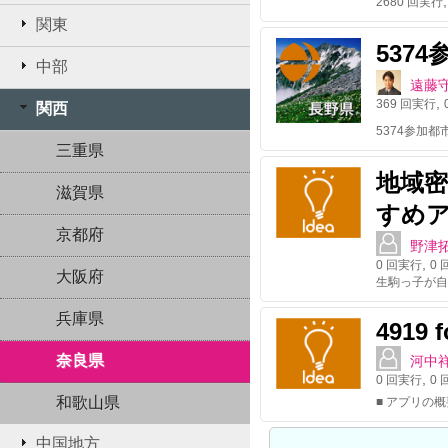
2680
回実行
関東
537
中部
遠藤
,
369
回実行
関西
5374参加
三重県
地域
滋賀県
すめ
京都府
野津
,
0
回実行
0
回
大阪府
兵庫県
4919 f
奈良県
河中
,
0
回実行
0
回
和歌山県
中国地方