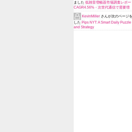
ました
低雑音増幅器市場調査レポー
CAGR4.56%・次世代通信で需要増
KevinMiller
さんが次のページ
した
Pips NYT: A Smart Daily Puzzle 
and Strategy