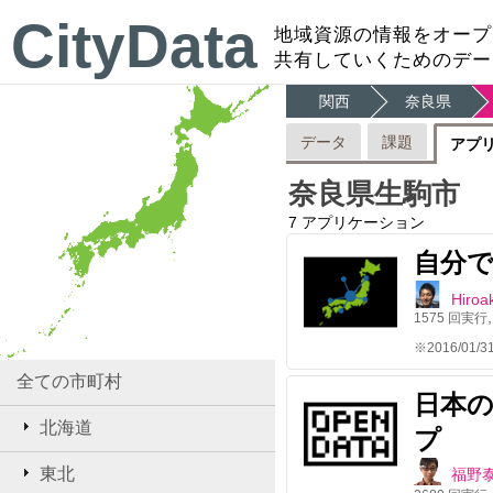
CityData
地域資源の情報をオープ
共有していくためのデー
関西
奈良県
データ
課題
アプ
奈良県生駒市
7
アプリケーション
自分
Hiroak
1575
回実行
全ての市町村
日本
北海道
プ
東北
福野