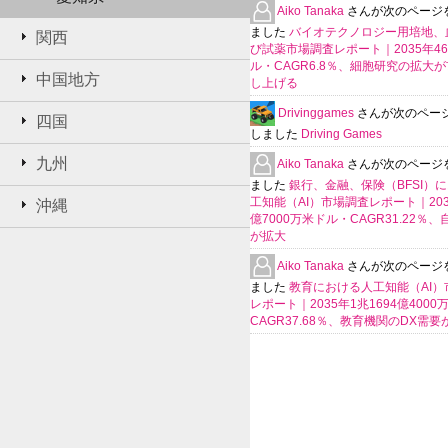
Aiko Tanaka
さんが次のページ
ました
バイオテクノロジー用培地、
関西
び試薬市場調査レポート｜2035年4
ル・CAGR6.8％、細胞研究の拡大
中国地方
し上げる
Drivinggames
さんが次のペー
四国
しました
Driving Games
九州
Aiko Tanaka
さんが次のページ
ました
銀行、金融、保険（BFSI）
工知能（AI）市場調査レポート｜2035
沖縄
億7000万米ドル・CAGR31.22％
が拡大
Aiko Tanaka
さんが次のページ
ました
教育における人工知能（AI）
レポート｜2035年1兆1694億400
CAGR37.68％、教育機関のDX需要