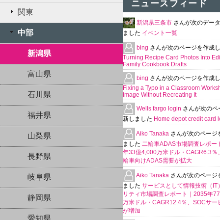
ニュースフィード
関東
新潟県三条市
さんが次のデー
中部
ました
イベント一覧
bing
さんが次のページを作成
新潟県
Turning Recipe Card Photos Into Edi
Family Cookbook Drafts
富山県
bing
さんが次のページを作成
Fixing a Typo in a Classroom Works
石川県
Image Without Recreating It
Wells fargo login
さんが次のペ
福井県
新しました
Home depot credit card l
Aiko Tanaka
さんが次のページ
山梨県
ました
二輪車ADAS市場調査レポート
年33億4,000万米ドル・CAGR6.3
長野県
輪車向けADAS需要が拡大
Aiko Tanaka
さんが次のページ
岐阜県
ました
サービスとして情報技術（IT
リティ市場調査レポート｜2035年770
静岡県
万米ドル・CAGR12.4％、SOCサ
が増加
愛知県