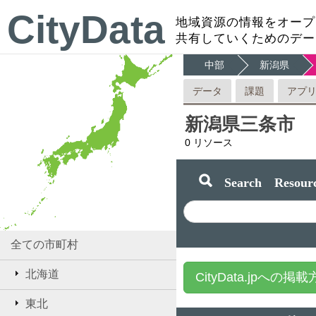
CityData
地域資源の情報をオープ
共有していくためのデー
中部
新潟県
データ
課題
アプ
新潟県三条市
0
リソース
Search Resourc
全ての市町村
北海道
CityData.jpへの掲
東北